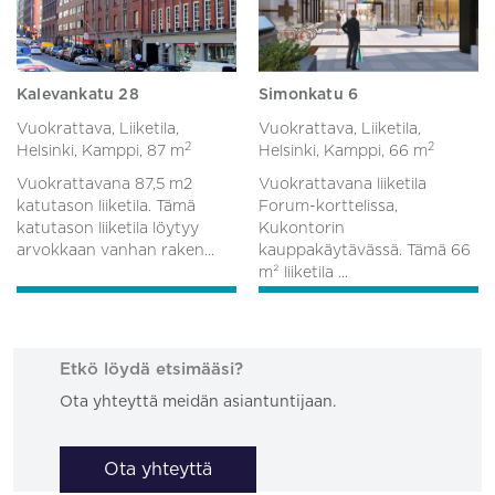
Kalevankatu 28
Simonkatu 6
Vuokrattava, Liiketila,
Vuokrattava, Liiketila,
2
2
Helsinki, Kamppi,
87 m
Helsinki, Kamppi,
66 m
Vuokrattavana 87,5 m2
Vuokrattavana liiketila
katutason liiketila. Tämä
Forum-korttelissa,
katutason liiketila löytyy
Kukontorin
arvokkaan vanhan raken...
kauppakäytävässä. Tämä 66
m² liiketila ...
Etkö löydä etsimääsi?
Ota yhteyttä meidän asiantuntijaan.
Ota yhteyttä