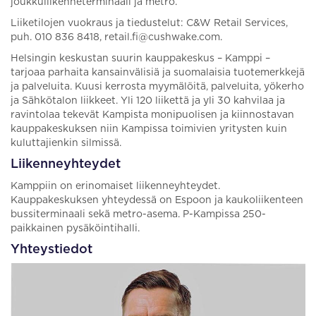
joukkuliikenneterminaali ja metro.
Liiketilojen vuokraus ja tiedustelut: C&W Retail Services,
puh. 010 836 8418, retail.fi@cushwake.com.
Helsingin keskustan suurin kauppakeskus – Kamppi –
tarjoaa parhaita kansainvälisiä ja suomalaisia tuotemerkkejä
ja palveluita. Kuusi kerrosta myymälöitä, palveluita, yökerho
ja Sähkötalon liikkeet. Yli 120 liikettä ja yli 30 kahvilaa ja
ravintolaa tekevät Kampista monipuolisen ja kiinnostavan
kauppakeskuksen niin Kampissa toimivien yritysten kuin
kuluttajienkin silmissä.
Liikenneyhteydet
Kamppiin on erinomaiset liikenneyhteydet.
Kauppakeskuksen yhteydessä on Espoon ja kaukoliikenteen
bussiterminaali sekä metro-asema. P-Kampissa 250-
paikkainen pysäköintihalli.
Yhteystiedot