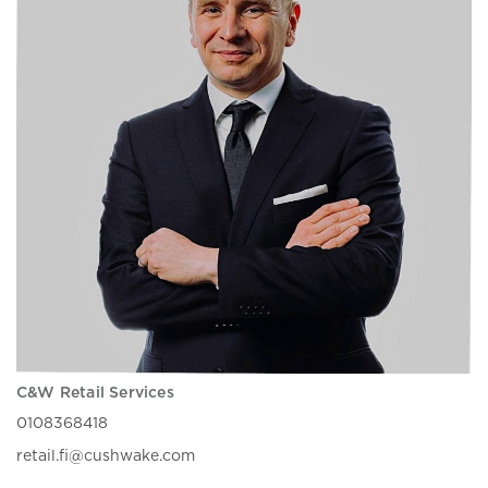
C&W Retail Services
0108368418
retail.fi@cushwake.com