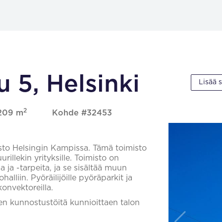
 5, Helsinki
Lisää 
2
 209 m
Kohde #32453
isto Helsingin Kampissa. Tämä toimisto
urillekin yrityksille. Toimisto on
 ja -tarpeita, ja se sisältää muun
lliin. Pyöräilijöille pyöräparkit ja
konvektoreilla.
ojen kunnostustöitä kunnioittaen talon