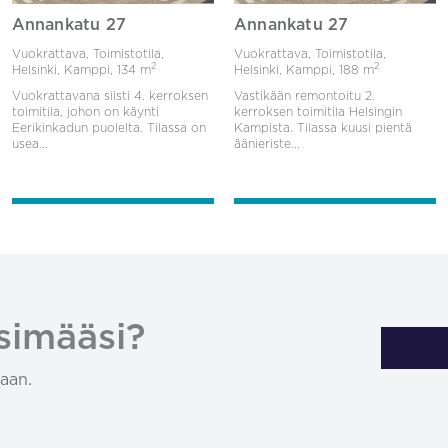
Annankatu 27
Annankatu 27
Vuokrattava, Toimistotila,
Vuokrattava, Toimistotila,
2
2
Helsinki, Kamppi,
134 m
Helsinki, Kamppi,
188 m
Vuokrattavana siisti 4. kerroksen
Vastikään remontoitu 2.
toimitila, johon on käynti
kerroksen toimitila Helsingin
Eerikinkadun puolelta. Tilassa on
Kampista. Tilassa kuusi pientä
usea...
äänieriste...
simääsi?
aan.