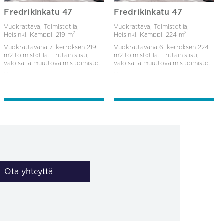
Fredrikinkatu 47
Fredrikinkatu 47
Vuokrattava, Toimistotila,
Vuokrattava, Toimistotila,
2
2
Helsinki, Kamppi,
219 m
Helsinki, Kamppi,
224 m
Vuokrattavana 7. kerroksen 219
Vuokrattavana 6. kerroksen 224
m2 toimistotila. Erittäin siisti,
m2 toimistotila. Erittäin siisti,
valoisa ja muuttovalmis toimisto.
valoisa ja muuttovalmis toimisto.
...
...
Ota yhteyttä