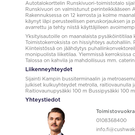
Autotalokorttelin Runskivuori-toimistotalo sija
Runskivuori on valmistunut perinteikkääseen A
Rakennuksessa on 12 kerrosta ja kolme maanalai
käynyt läpi perusteellisen peruskorjauksen ja 
avarrettu ja tehty niistä käyttäjilleen avoimemp
Yksityisautoille on maanalaista pysäköintitilaa 
Toimistokerroksista on hissiyhteys autohalliin. Py
Kiinteistössä on jäähdytys puhallinkonvektorei
monipuolista liiketilaa. Ylemmissä kerroksissa on
Talossa on kahvila ja mahdollisuus mm. caterin
Liikenneyhteydet
Sijainti Kampin bussiterminaalin ja metroasem
julkiset kulkuyhteydet metrolla, raitiovaunulla
Raitiovaunupysäkki 100 m Bussipysäkki 100
Yhteystiedot
Toimistovuokra
0108368400
info.fi@cushwa