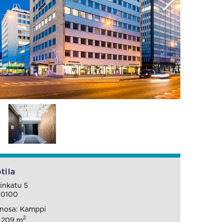
tila
inkatu 5
00100
nosa: Kamppi
2
: 209 m