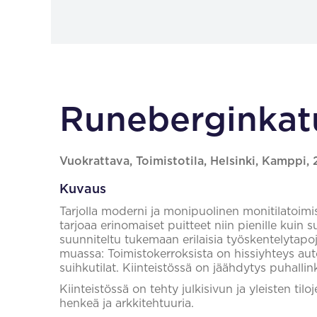
Runeberginkatu
Vuokrattava, Toimistotila, Helsinki, Kamppi,
Kuvaus
Tarjolla moderni ja monipuolinen monitilatoim
tarjoaa erinomaiset puitteet niin pienille kuin su
suunniteltu tukemaan erilaisia työskentelytapoja
muassa: Toimistokerroksista on hissiyhteys autoha
suihkutilat. Kiinteistössä on jäähdytys puhallin
Kiinteistössä on tehty julkisivun ja yleisten til
henkeä ja arkkitehtuuria.