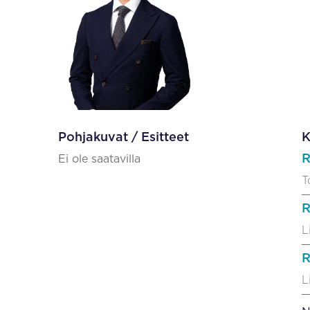
Pohjakuvat / Esitteet
K
R
Ei ole saatavilla
T
R
L
R
L