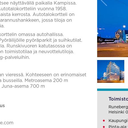
itsee näyttävällä paikalla Kampissa.
utotalokortteliin vuonna 1958.
sta kerrosta. Autotalokortteli on
parannushankkeen, jossa tiloja on
ia.
korttelin omassa autohallissa.
öräilijöille pyöräparkit ja suihkutilat.
lla. Runskivuoren katutasossa on
 toimistotilaa ja neuvottelutiloja.
g-palveluihin.
an vieressä. Kohteeseen on erinomaiset
 ja busseilla. Metroasema 200 m
 m Juna-asema 700 m
Toimisto
us
Runeberg
Helsinki 
Kaupungi
ke.com
Pinta-ala