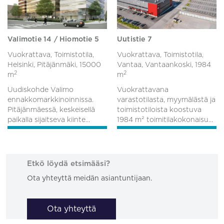
Valimotie 14 / Hiomotie 5
Uutistie 7
Vuokrattava, Toimistotila,
Vuokrattava, Toimistotila,
Helsinki, Pitäjänmäki,
15000
Vantaa, Vantaankoski,
1984
2
2
m
m
Uudiskohde Valimo
Vuokrattavana
ennakkomarkkinoinnissa.
varastotilasta, myymälästä ja
Pitäjänmäessä, keskeisellä
toimistotiloista koostuva
paikalla sijaitseva kiinte...
1984 m² toimitilakokonaisu...
Etkö löydä etsimääsi?
Ota yhteyttä meidän asiantuntijaan.
Ota yhteyttä