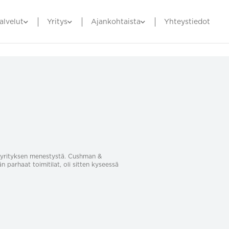
alvelut
Yritys
Ajankohtaista
Yhteystiedot
sa yrityksen menestystä. Cushman &
än parhaat toimitilat, oli sitten kyseessä