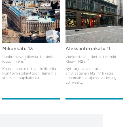
Mikonkatu 13
Aleksanterinkatu 11
Vuokrattava, Liiketila, Helsinki,
Vuokrattava, Liiketila, Helsinki,
2
2
Kluuvi,
179 m
Kluuvi,
142 m
Kaunis monitoimitila niin liiketila,
Nyt tarjolla vuokralle
kuin toimistokäyttöön. Tämä tila
ainutlaatuinen 142 m² liiketila
sijaitsee sisäpihalla ka...
erinomaisella sijainnilla Helsingin
ydinkesk...