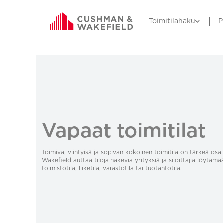
Toimitilahaku
P
Vapaat toimitilat
Toimiva, viihtyisä ja sopivan kokoinen toimitila on tärkeä o
Wakefield auttaa tiloja hakevia yrityksiä ja sijoittajia löytämä
toimistotila, liiketila, varastotila tai tuotantotila.