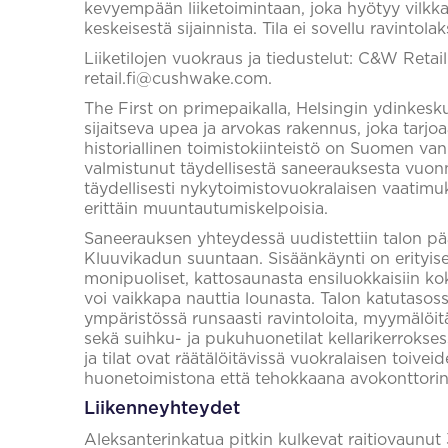
kevyempään liiketoimintaan, joka hyötyy vilkkaa
keskeisestä sijainnista. Tila ei sovellu ravintolaks
Liiketilojen vuokraus ja tiedustelut: C&W Retai
retail.fi@cushwake.com.
The First on primepaikalla, Helsingin ydinkesk
sijaitseva upea ja arvokas rakennus, joka tarjo
historiallinen toimistokiinteistö on Suomen van
valmistunut täydellisestä saneerauksesta vuonn
täydellisesti nykytoimistovuokralaisen vaatimuks
erittäin muuntautumiskelpoisia.
Saneerauksen yhteydessä uudistettiin talon pää
Kluuvikadun suuntaan. Sisäänkäynti on erityi
monipuoliset, kattosaunasta ensiluokkaisiin kok
voi vaikkapa nauttia lounasta. Talon katutasossa
ympäristössä runsaasti ravintoloita, myymälöit
sekä suihku- ja pukuhuonetilat kellarikerroksess
ja tilat ovat räätälöitävissä vuokralaisen toive
huonetoimistona että tehokkaana avokonttorin
Liikenneyhteydet
Aleksanterinkatua pitkin kulkevat raitiovaunut 