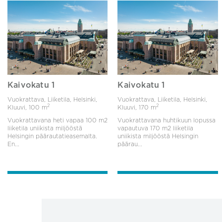
Kaivokatu 1
Kaivokatu 1
Vuokrattava, Liiketila, Helsinki,
Vuokrattava, Liiketila, Helsinki,
2
2
Kluuvi,
100 m
Kluuvi,
170 m
Vuokrattavana heti vapaa 100 m2
Vuokrattavana huhtikuun lopussa
liiketila uniikista miljööstä
vapautuva 170 m2 liiketila
Helsingin päärautatieasemalta.
uniikista miljööstä Helsingin
En...
päärau...