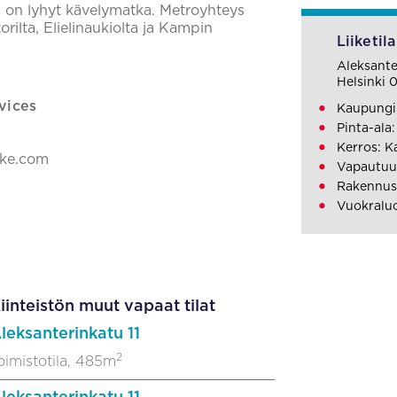
, on lyhyt kävelymatka. Metroyhteys
ilta, Elielinaukiolta ja Kampin
Liiketila
Aleksante
Helsinki 
vices
Kaupungin
Pinta-ala:
Kerros: K
ake.com
Vapautuu
Rakennusv
Vuokralu
iinteistön muut vapaat tilat
leksanterinkatu 11
2
oimistotila, 485m