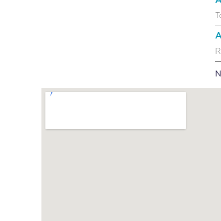
A
T
A
R
N