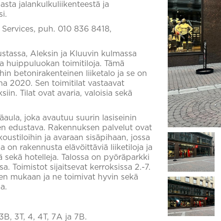
sta jalankulkuliikenteestä ja
i.
l Services, puh. 010 836 8418,
ustassa, Aleksin ja Kluuvin kulmassa
aa huippuluokan toimitiloja. Tämä
hin betonirakenteinen liiketalo ja se on
a 2020. Sen toimitilat vastaavat
iin. Tilat ovat avaria, valoisia sekä
aula, joka avautuu suurin lasiseinin
sen edustava. Rakennuksen palvelut ovat
oustiloihin ja avaraan sisäpihaan, jossa
 on rakennusta elävöittäviä liiketiloja ja
ä sekä hotelleja. Talossa on pyöräparkki
a. Toimistot sijaitsevat kerroksissa 2.-7.
iden mukaan ja ne toimivat hyvin sekä
a.
3B, 3T, 4, 4T, 7A ja 7B.