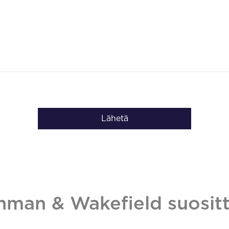
Lähetä
hman & Wakefield suositt