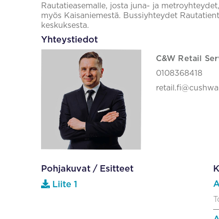
Rautatieasemalle, josta juna- ja metroyhteydet
myös Kaisaniemestä. Bussiyhteydet Rautatientor
keskuksesta.
Yhteystiedot
C&W Retail Ser
0108368418
retail.fi@cushw
Pohjakuvat / Esitteet
K
A
Liite 1
T