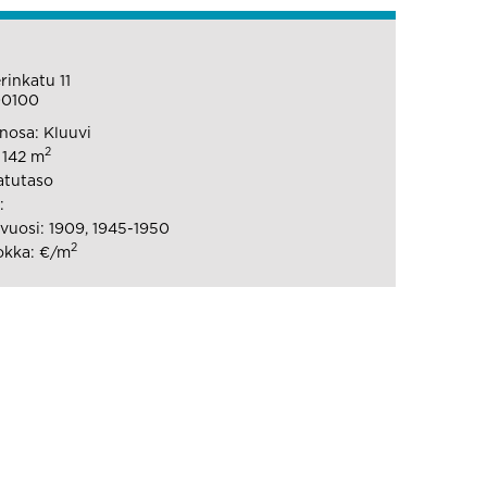
rinkatu 11
00100
osa: Kluuvi
2
 142 m
atutaso
:
uosi: 1909, 1945-1950
2
okka: €/m