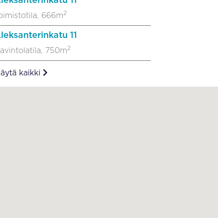
leksanterinkatu 11
2
oimistotila, 666m
leksanterinkatu 11
2
avintolatila, 750m
äytä kaikki