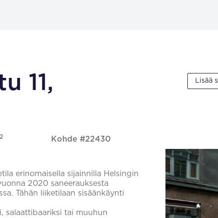
u 11,
Lisää 
2
Kohde #22430
tila erinomaisella sijainnilla Helsingin
e vuonna 2020 saneerauksesta
a. Tähän liiketilaan sisäänkäynti
si, salaattibaariksi tai muuhun