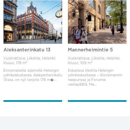
Aleksanterinkatu 13
Mannerheimintie 5
Vuokrattava, Liiketila, Helsinki,
Vuokrattava, Liiketila, Helsinki,
2
2
Kluuvi,
178 m
Kluuvi,
109 m
Erinomaisella sijainnilla Helsingin
Edustava liiketila Helsingin
ydinkeskustassa, Aleksanterinkatu
ydinkeskustassa – Stockmannin
13:ssa, on nyt tarjolla 178 m�...
naapurissa ja Forumia
vastapäätä. Ma...