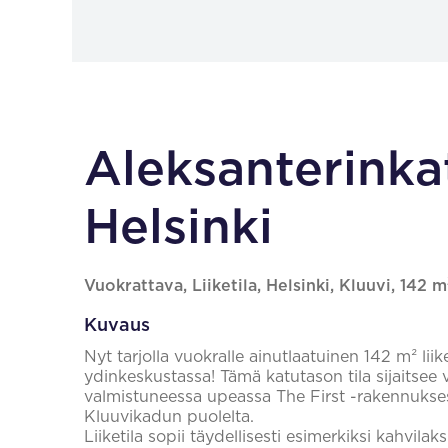
Aleksanterinkat
Helsinki
Vuokrattava, Liiketila, Helsinki, Kluuvi, 142 m
Kuvaus
Nyt tarjolla vuokralle ainutlaatuinen 142 m² liike
ydinkeskustassa! Tämä katutason tila sijaitse
valmistuneessa upeassa The First -rakennuksess
Kluuvikadun puolelta.
Liiketila sopii täydellisesti esimerkiksi kahvilak