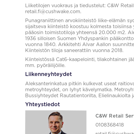
Liiketilojen vuokraus ja tiedustelut: C&W Retai
retail.fi@cushwake.com.
Punagraniittinen arvokiinteistö liike-elämän s
sijaitseva kiinteistö koostuu kolmesta toisiinsa
pääosin toimistotiloja yhteensä 20.000 m2. A
1936 silloisen Suomen Yhdyspankin pääkonttori
vuonna 1840. Arkkitehti Alvar Aallon suunnitt
Kiinteistön tiloja saneerattiin vuonna 2018.
Kiinteistössä Cat6-kaapelointi, tilakohtainen jä
mm. pyöräilijöille.
Liikenneyhteydet
Aleksanterinkatua pitkin kulkevat useat raitiov
metroyhteydet, on lyhyt kävelymatka. Metroyh
Bussiyhteydet Rautatientorilta, Elielinaukiolta
Yhteystiedot
C&W Retail Ser
0108368418