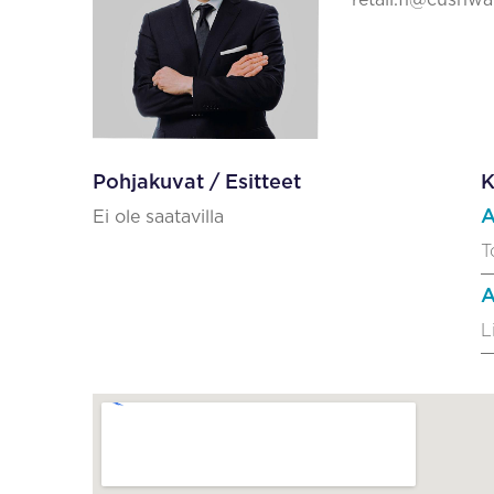
retail.fi@cushw
Pohjakuvat / Esitteet
K
A
Ei ole saatavilla
T
A
L