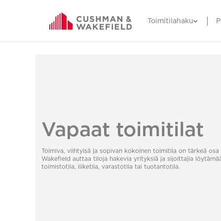
Toimitilahaku
P
Vapaat toimitilat
Toimiva, viihtyisä ja sopivan kokoinen toimitila on tärkeä o
Wakefield auttaa tiloja hakevia yrityksiä ja sijoittajia löytämä
toimistotila, liiketila, varastotila tai tuotantotila.