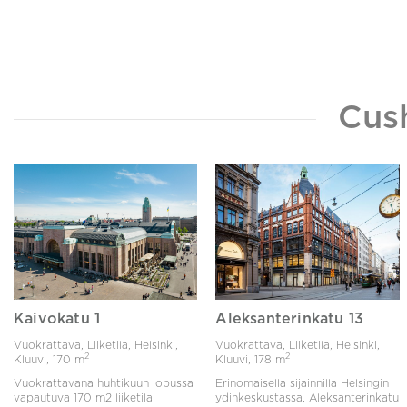
Cus
Kaivokatu 1
Aleksanterinkatu 13
Vuokrattava, Liiketila, Helsinki,
Vuokrattava, Liiketila, Helsinki,
2
2
Kluuvi,
170 m
Kluuvi,
178 m
Vuokrattavana huhtikuun lopussa
Erinomaisella sijainnilla Helsingin
vapautuva 170 m2 liiketila
ydinkeskustassa, Aleksanterinkatu