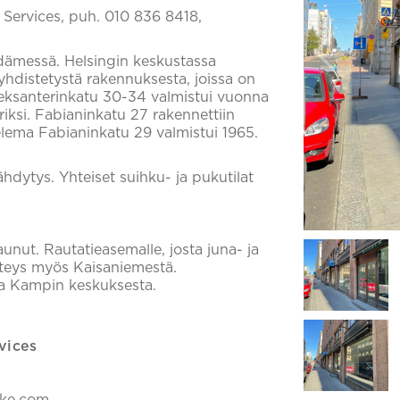
l Services, puh. 010 836 8418,
ydämessä. Helsingin keskustassa
 yhdistetystä rakennuksesta, joissa on
leksanterinkatu 30-34 valmistui vuonna
ksi. Fabianinkatu 27 rakennettiin
elema Fabianinkatu 29 valmistui 1965.
ähdytys. Yhteiset suihku- ja pukutilat
aunut. Rautatieasemalle, josta juna- ja
teys myös Kaisaniemestä.
 ja Kampin keskuksesta.
vices