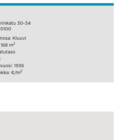
rinkatu 30-34
00100
osa: Kluuvi
2
: 168 m
atutaso
:
vuosi: 1936
2
okka: €/m