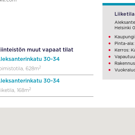
ake.com
Liiketila
Aleksante
Helsinki 
Kaupungin
Pinta-ala
iinteistön muut vapaat tilat
Kerros: K
Vapautuu
leksanterinkatu 30-34
Rakennus
2
oimistotila, 628m
Vuokralu
leksanterinkatu 30-34
2
iiketila, 168m