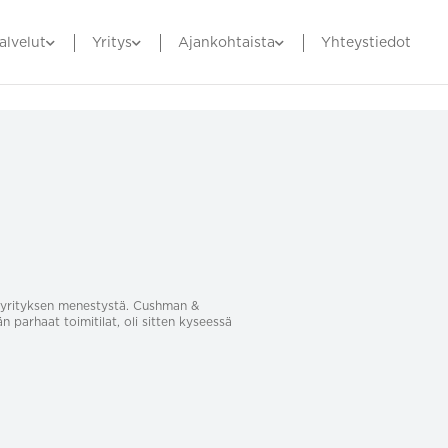
alvelut
Yritys
Ajankohtaista
Yhteystiedot
sa yrityksen menestystä. Cushman &
än parhaat toimitilat, oli sitten kyseessä