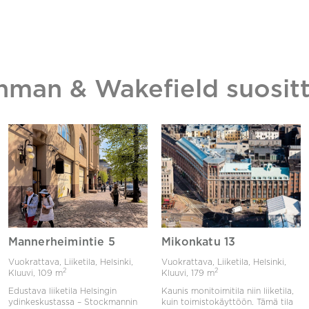
hman & Wakefield suositt
Mannerheimintie 5
Mikonkatu 13
Vuokrattava, Liiketila, Helsinki,
Vuokrattava, Liiketila, Helsinki,
2
2
Kluuvi,
109 m
Kluuvi,
179 m
Edustava liiketila Helsingin
Kaunis monitoimitila niin liiketila,
ydinkeskustassa – Stockmannin
kuin toimistokäyttöön. Tämä tila