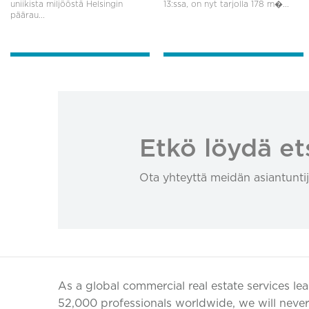
uniikista miljööstä Helsingin
13:ssa, on nyt tarjolla 178 m�...
päärau...
Etkö löydä et
Ota yhteyttä meidän asiantuntij
As a global commercial real estate services le
52,000 professionals worldwide, we will never 