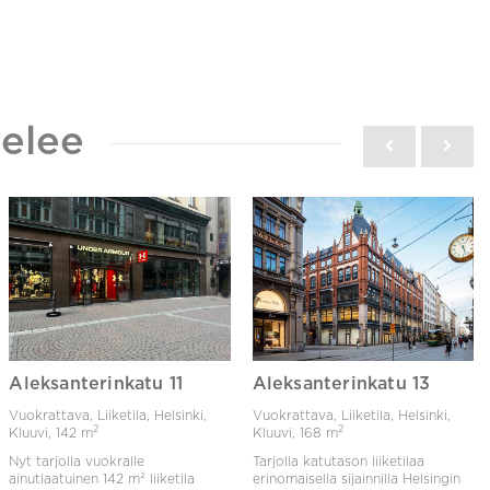
elee
Aleksanterinkatu 11
Aleksanterinkatu 13
Vuokrattava, Liiketila, Helsinki,
Vuokrattava, Liiketila, Helsinki,
2
2
Kluuvi,
142 m
Kluuvi,
168 m
Nyt tarjolla vuokralle
Tarjolla katutason liiketilaa
ainutlaatuinen 142 m² liiketila
erinomaisella sijainnilla Helsingin