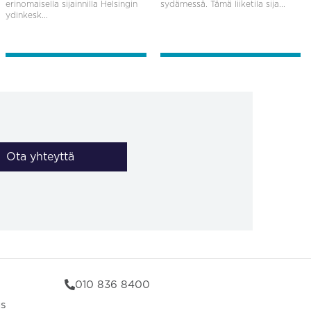
erinomaisella sijainnilla Helsingin
sydämessä. Tämä liiketila sija...
ydinkesk...
Ota yhteyttä
010 836 8400
us