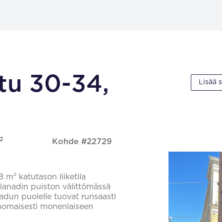
tu 30-34,
Lisää 
2
Kohde #22729
8 m² katutason liiketila
planadin puiston välittömässä
kadun puolelle tuovat runsaasti
inomaisesti monenlaiseen