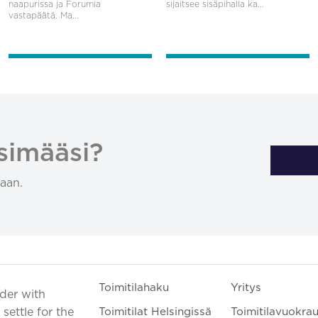
naapurissa ja Forumia
sijaitsee sisäpihalla ka...
vastapäätä. Ma...
simääsi?
aan.
Toimitilahaku
Yritys
ader with
settle for the
Toimitilat Helsingissä
Toimitilavuokra