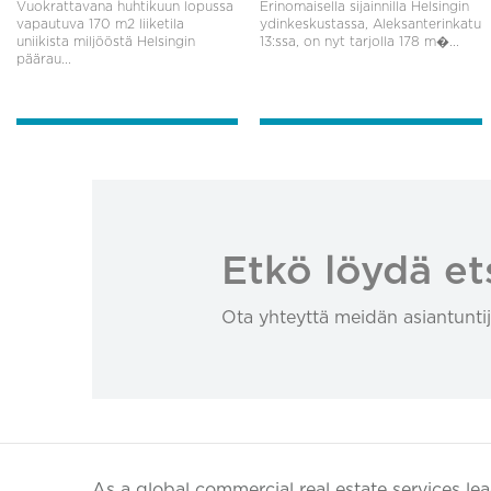
Vuokrattavana huhtikuun lopussa
Erinomaisella sijainnilla Helsingin
vapautuva 170 m2 liiketila
ydinkeskustassa, Aleksanterinkatu
uniikista miljööstä Helsingin
13:ssa, on nyt tarjolla 178 m�...
päärau...
Etkö löydä et
Ota yhteyttä meidän asiantuntij
As a global commercial real estate services le