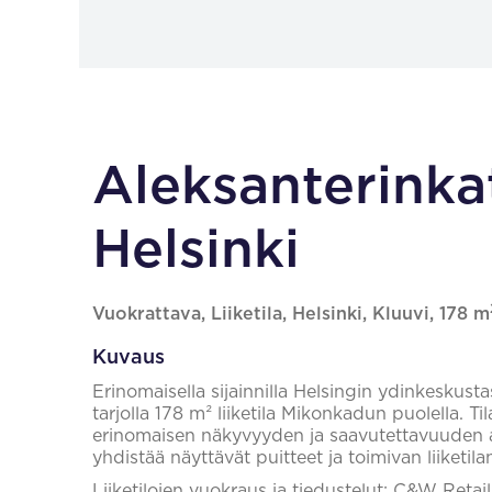
Aleksanterinkat
Helsinki
Vuokrattava, Liiketila, Helsinki, Kluuvi, 178 m
Kuvaus
Erinomaisella sijainnilla Helsingin ydinkeskusta
tarjolla 178 m² liiketila Mikonkadun puolella. T
erinomaisen näkyvyyden ja saavutettavuuden asia
yhdistää näyttävät puitteet ja toimivan liiketila
Liiketilojen vuokraus ja tiedustelut: C&W Reta