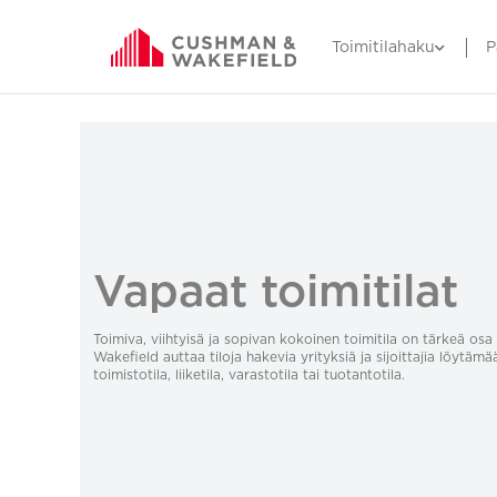
Toimitilahaku
P
Vapaat toimitilat
Toimiva, viihtyisä ja sopivan kokoinen toimitila on tärkeä o
Wakefield auttaa tiloja hakevia yrityksiä ja sijoittajia löytämä
toimistotila, liiketila, varastotila tai tuotantotila.