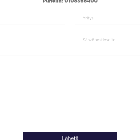
Puhelin: 0108368400
Lähetä