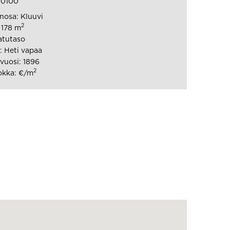
00100
osa: Kluuvi
2
 178 m
atutaso
 Heti vapaa
vuosi: 1896
2
okka: €/m