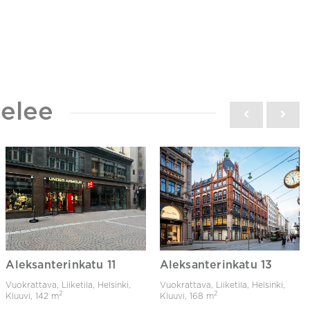
elee
Aleksanterinkatu 11
Aleksanterinkatu 13
Vuokrattava, Liiketila, Helsinki,
Vuokrattava, Liiketila, Helsinki,
2
2
Kluuvi,
142 m
Kluuvi,
168 m