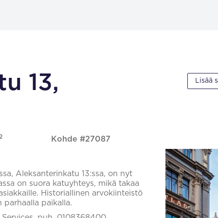
u 13,
Lisää 
2
Kohde #27087
ssa, Aleksanterinkatu 13:ssa, on nyt
ilassa on suora katuyhteys, mikä takaa
kkaille. Historiallinen arvokiinteistö
n parhaalla paikalla.
il Services, puh. 0108368400,