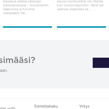
Edustava liiketila Helsingin
Kaunis monitoimitila niin liiketila,
ydinkeskustassa – Stockmannin
kuin toimistokäyttöön. Tämä tila
naapurissa ja Forumia
sijaitsee sisäpihalla ka...
vastapäätä. Ma...
simääsi?
aan.
Toimitilahaku
Yritys
ader with