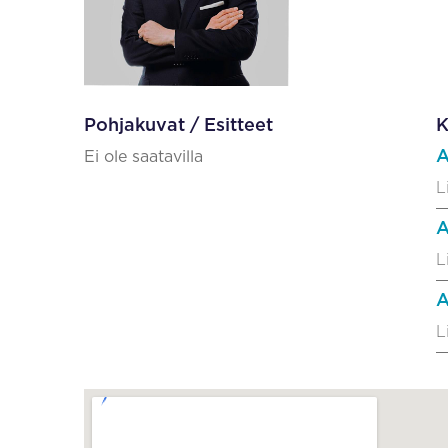
Pohjakuvat / Esitteet
K
A
Ei ole saatavilla
L
A
L
A
L