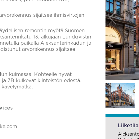
u arvorakennus sijaitsee ihmisvirtojen
 täydellisen remontin myötä Suomen
eksanterinkatu 13, alkujaan Lundqvistin
tunnetulla paikalla Aleksanterinkadun ja
istunut arvorakennus sijaitsee
dun kulmassa. Kohteelle hyvät
 ja 7B kulkevat kiinteistön edestä.
, kävelymatka.
vices
Liiketila
ake.com
Aleksante