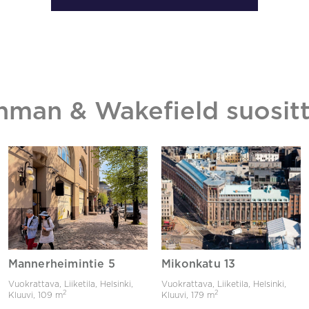
hman & Wakefield suositt
Mannerheimintie 5
Mikonkatu 13
Vuokrattava, Liiketila, Helsinki,
Vuokrattava, Liiketila, Helsinki,
2
2
Kluuvi,
109 m
Kluuvi,
179 m