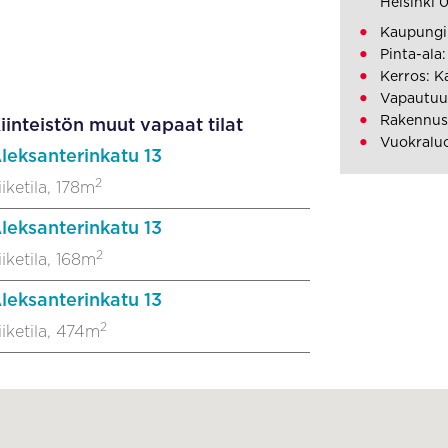
Helsinki 
Kaupungin
Pinta-ala:
Kerros: K
Vapautuu:
Rakennus
iinteistön muut vapaat tilat
Vuokralu
leksanterinkatu 13
2
iiketila, 178m
leksanterinkatu 13
2
iiketila, 168m
leksanterinkatu 13
2
iiketila, 474m