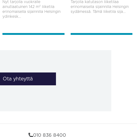
Nyt tarjolla vuokralle
Tarjolla katutason liiketilaa
ainutlaatuinen 142 m² liiketila
erinomaisella sijainnilla Helsingin
erinomaisella sijainnilla Helsingin
sydämessä. Tämä liiketila sija...
ydinkesk...
Ota yhteyttä
010 836 8400