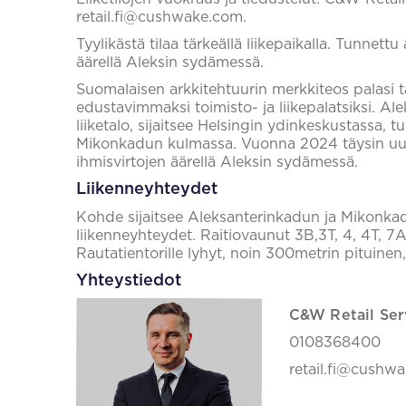
retail.fi@cushwake.com.
Tyylikästä tilaa tärkeällä liikepaikalla. Tunnett
äärellä Aleksin sydämessä.
Suomalaisen arkkitehtuurin merkkiteos palasi
edustavimmaksi toimisto- ja liikepalatsiksi. Al
liiketalo, sijaitsee Helsingin ydinkeskustassa, 
Mikonkadun kulmassa. Vuonna 2024 täysin uud
ihmisvirtojen äärellä Aleksin sydämessä.
Liikenneyhteydet
Kohde sijaitsee Aleksanterinkadun ja Mikonka
liikenneyhteydet. Raitiovaunut 3B,3T, 4, 4T, 7A
Rautatientorille lyhyt, noin 300metrin pituinen
Yhteystiedot
C&W Retail Ser
0108368400
retail.fi@cushw