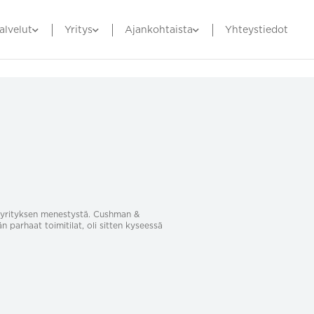
alvelut
Yritys
Ajankohtaista
Yhteystiedot
sa yrityksen menestystä. Cushman &
än parhaat toimitilat, oli sitten kyseessä