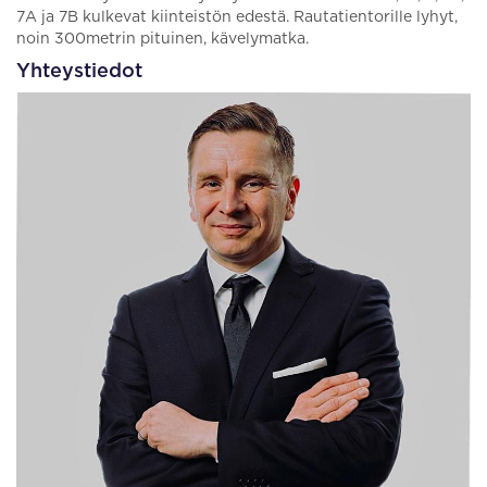
7A ja 7B kulkevat kiinteistön edestä. Rautatientorille lyhyt,
noin 300metrin pituinen, kävelymatka.
Yhteystiedot