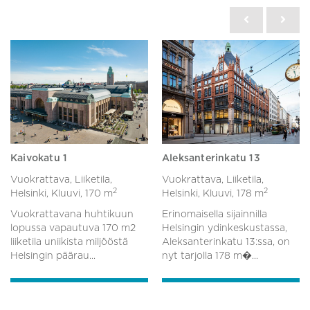
Kaivokatu 1
Aleksanterinkatu 13
Vuokrattava, Liiketila,
Vuokrattava, Liiketila,
2
2
Helsinki, Kluuvi,
170 m
Helsinki, Kluuvi,
178 m
Vuokrattavana huhtikuun
Erinomaisella sijainnilla
lopussa vapautuva 170 m2
Helsingin ydinkeskustassa,
liiketila uniikista miljööstä
Aleksanterinkatu 13:ssa, on
Helsingin päärau...
nyt tarjolla 178 m�...