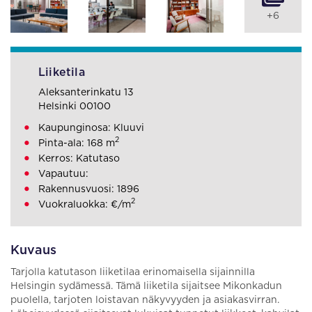
+6
Liiketila
Aleksanterinkatu 13
Helsinki 00100
Kaupunginosa: Kluuvi
2
Pinta-ala: 168 m
Kerros: Katutaso
Vapautuu:
Rakennusvuosi: 1896
2
Vuokraluokka: €/m
Kuvaus
Tarjolla katutason liiketilaa erinomaisella sijainnilla
Helsingin sydämessä. Tämä liiketila sijaitsee Mikonkadun
puolella, tarjoten loistavan näkyvyyden ja asiakasvirran.