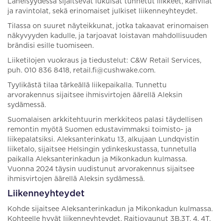
Läheisyydessä sijaitsevat lukuisat tunnetut liikkeet, kahvilat
ja ravintolat, sekä erinomaiset julkiset liikenneyhteydet.
Tilassa on suuret näyteikkunat, jotka takaavat erinomaisen
näkyvyyden kadulle, ja tarjoavat loistavan mahdollisuuden
brändisi esille tuomiseen.
Liiketilojen vuokraus ja tiedustelut: C&W Retail Services,
puh. 010 836 8418, retail.fi@cushwake.com.
Tyylikästä tilaa tärkeällä liikepaikalla. Tunnettu
arvorakennus sijaitsee ihmisvirtojen äärellä Aleksin
sydämessä.
Suomalaisen arkkitehtuurin merkkiteos palasi täydellisen
remontin myötä Suomen edustavimmaksi toimisto- ja
liikepalatsiksi. Aleksanterinkatu 13, alkujaan Lundqvistin
liiketalo, sijaitsee Helsingin ydinkeskustassa, tunnetulla
paikalla Aleksanterinkadun ja Mikonkadun kulmassa.
Vuonna 2024 täysin uudistunut arvorakennus sijaitsee
ihmisvirtojen äärellä Aleksin sydämessä.
Liikenneyhteydet
Kohde sijaitsee Aleksanterinkadun ja Mikonkadun kulmassa.
Kohteelle hyvät liikenneyhteydet. Raitiovaunut 3B,3T, 4, 4T,