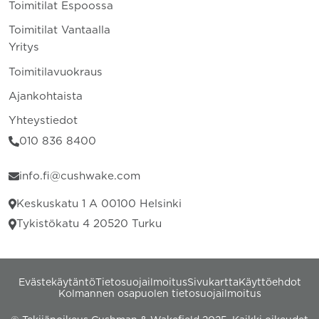
Toimitilat Espoossa
Toimitilat Vantaalla
Yritys
Toimitilavuokraus
Ajankohtaista
Yhteystiedot
010 836 8400
info.fi@cushwake.com
Keskuskatu 1 A 00100 Helsinki
Tykistökatu 4 20520 Turku
Evästekäytäntö
Tietosuojailmoitus
Sivukartta
Käyttöehdot
Kolmannen osapuolen tietosuojailmoitus