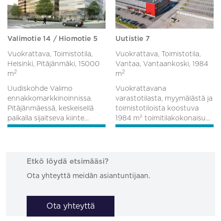
Valimotie 14 / Hiomotie 5
Uutistie 7
Vuokrattava, Toimistotila,
Vuokrattava, Toimistotila,
Helsinki, Pitäjänmäki,
15000
Vantaa, Vantaankoski,
1984
2
2
m
m
Uudiskohde Valimo
Vuokrattavana
ennakkomarkkinoinnissa.
varastotilasta, myymälästä ja
Pitäjänmäessä, keskeisellä
toimistotiloista koostuva
paikalla sijaitseva kiinte...
1984 m² toimitilakokonaisu...
Etkö löydä etsimääsi?
Ota yhteyttä meidän asiantuntijaan.
Ota yhteyttä