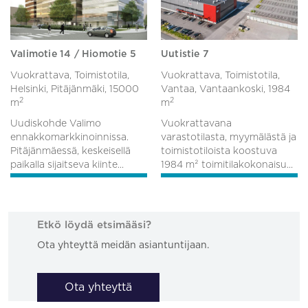
Valimotie 14 / Hiomotie 5
Uutistie 7
Vuokrattava, Toimistotila,
Vuokrattava, Toimistotila,
Helsinki, Pitäjänmäki,
15000
Vantaa, Vantaankoski,
1984
2
2
m
m
Uudiskohde Valimo
Vuokrattavana
ennakkomarkkinoinnissa.
varastotilasta, myymälästä ja
Pitäjänmäessä, keskeisellä
toimistotiloista koostuva
paikalla sijaitseva kiinte...
1984 m² toimitilakokonaisu...
Etkö löydä etsimääsi?
Ota yhteyttä meidän asiantuntijaan.
Ota yhteyttä