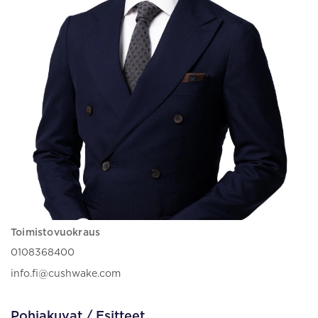
Toimistovuokraus
0108368400
info.fi@cushwake.com
Pohjakuvat / Esitteet