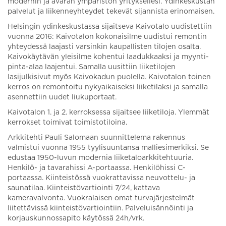
modernin ja avaran ympäristön yrityksellesi. Ydinkeskustan
palvelut ja liikenneyhteydet tekevät sijannista erinomaisen.
Helsingin ydinkeskustassa sijaitseva Kaivotalo uudistettiin
vuonna 2016: Kaivotalon kokonaisilme uudistui remontin
yhteydessä laajasti varsinkin kaupallisten tilojen osalta.
Kaivokäytävän yleisilme kohentui laadukkaaksi ja myynti-
pinta-alaa laajentui. Samalla uusittiin liiketilojen
lasijulkisivut myös Kaivokadun puolella. Kaivotalon toinen
kerros on remontoitu nykyaikaiseksi liiketilaksi ja samalla
asennettiin uudet liukuportaat.
Kaivotalon 1. ja 2. kerroksessa sijaitsee liiketiloja. Ylemmät
kerrokset toimivat toimistotiloina.
Arkkitehti Pauli Salomaan suunnittelema rakennus
valmistui vuonna 1955 tyylisuuntansa malliesimerkiksi. Se
edustaa 1950-luvun modernia liiketaloarkkitehtuuria.
Henkilö- ja tavarahissi A-portaassa. Henkilöhissi C-
portaassa. Kiinteistössä vuokrattavissa neuvottelu- ja
saunatilaa. Kiinteistövartiointi 7/24, kattava
kameravalvonta. Vuokralaisen omat turvajärjestelmät
liitettävissä kiinteistövartiointiin. Palveluisännöinti ja
korjauskunnossapito käytössä 24h/vrk.