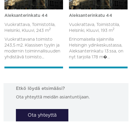
Aleksanterinkatu 44
Aleksanterinkatu 44
Vuokrattava, Toimistotila,
Vuokrattava, Toimistotila,
2
2
Helsinki, Kluuvi,
243 m
Helsinki, Kluuvi,
193 m
Vuokrattavana toimisto
Erinomaisella sijainnilla
243,5 m2. Klassisen tyylin ja
Helsingin ydinkeskustassa,
modernin toiminnallisuuden
Aleksanterinkatu 13:ssa, on
yhdistävä toimisto...
nyt tarjolla 178 m�...
Etkö löydä etsimääsi?
Ota yhteyttä meidän asiantuntijaan.
Ota yhteyttä