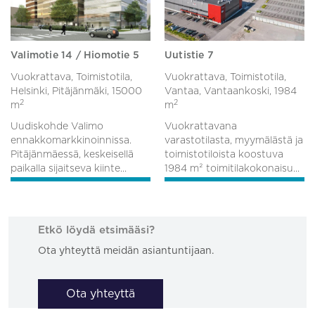
Valimotie 14 / Hiomotie 5
Uutistie 7
Vuokrattava, Toimistotila,
Vuokrattava, Toimistotila,
Helsinki, Pitäjänmäki,
15000
Vantaa, Vantaankoski,
1984
2
2
m
m
Uudiskohde Valimo
Vuokrattavana
ennakkomarkkinoinnissa.
varastotilasta, myymälästä ja
Pitäjänmäessä, keskeisellä
toimistotiloista koostuva
paikalla sijaitseva kiinte...
1984 m² toimitilakokonaisu...
Etkö löydä etsimääsi?
Ota yhteyttä meidän asiantuntijaan.
Ota yhteyttä