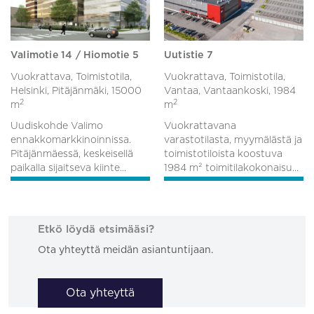
Valimotie 14 / Hiomotie 5
Uutistie 7
Vuokrattava, Toimistotila,
Vuokrattava, Toimistotila,
Helsinki, Pitäjänmäki,
15000
Vantaa, Vantaankoski,
1984
2
2
m
m
Uudiskohde Valimo
Vuokrattavana
ennakkomarkkinoinnissa.
varastotilasta, myymälästä ja
Pitäjänmäessä, keskeisellä
toimistotiloista koostuva
paikalla sijaitseva kiinte...
1984 m² toimitilakokonaisu...
Etkö löydä etsimääsi?
Ota yhteyttä meidän asiantuntijaan.
Ota yhteyttä