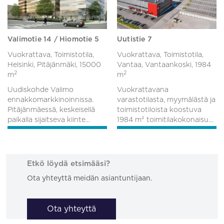
Valimotie 14 / Hiomotie 5
Uutistie 7
Vuokrattava, Toimistotila,
Vuokrattava, Toimistotila,
Helsinki, Pitäjänmäki,
15000
Vantaa, Vantaankoski,
1984
2
2
m
m
Uudiskohde Valimo
Vuokrattavana
ennakkomarkkinoinnissa.
varastotilasta, myymälästä ja
Pitäjänmäessä, keskeisellä
toimistotiloista koostuva
paikalla sijaitseva kiinte...
1984 m² toimitilakokonaisu...
Etkö löydä etsimääsi?
Ota yhteyttä meidän asiantuntijaan.
Ota yhteyttä