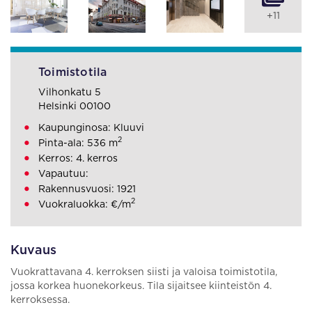
+11
Toimistotila
Vilhonkatu 5
Helsinki 00100
Kaupunginosa: Kluuvi
2
Pinta-ala: 536 m
Kerros: 4. kerros
Vapautuu:
Rakennusvuosi: 1921
2
Vuokraluokka: €/m
Kuvaus
Vuokrattavana 4. kerroksen siisti ja valoisa toimistotila,
jossa korkea huonekorkeus. Tila sijaitsee kiinteistön 4.
kerroksessa.