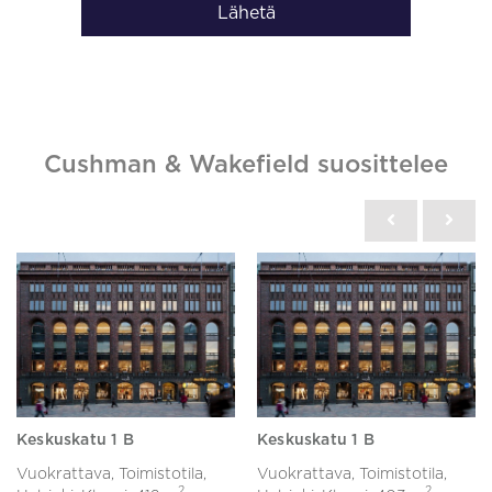
Lähetä
Cushman & Wakefield suosittelee
Keskuskatu 1 B
Keskuskatu 1 B
Vuokrattava, Toimistotila,
Vuokrattava, Toimistotila,
2
2