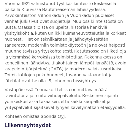
Vuonna 1921 valmistunut tyylikäs kiinteistö keskeisellä
paikalla Kluuvissa Rautatieaseman läheisyydessä.
Arvokiinteistön Vilhonkadun ja Vuorikadun puoleiset
vanhat julkisivut ovat suojeltuja. Muu osa kiinteistöstä on
uutta. Osassa tiloista on upeita, historiaa henkiviä
yksityiskohtia, kuten uniikki kulmaneuvottelutila ja korkeat
huoneet. Tilat on tekniikaltaan ja jäähdytykseltään
saneerattu moderniin toimistokäyttöön ja ne ovat helposti
muunneltavissa yrityskohtaisesti. Katutasossa on liiketiloja
ja ylemmissä kerroksissa toimistotilaa. Rakennuksessa on
koneellinen jäähdytys, tilakohtainen lämpötilansäätö, avoin
kaapelointijärjstelmä (CAT6) ja moderni valaistusratkaisu.
Toimistotilojen pukuhuoneet, tavaran vastaanotot ja
jätetilat ovat tasolla -5, johon on hissiyhteys.
Vastapäisessä Fenniakorttelissa on mittava määrä
ravintoloita ja muita viihdepalveluita. Keskeinen sijainti
ydinkeskustassa takaa sen, että kaikki kaupalliset ja
yrityspalvelut sijaitsevat lyhyen kävelymatkan etäisyydellä.
Kohteen omistaa Sponda Oyj.
Liikenneyhteydet