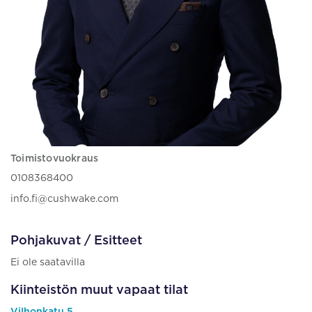
Toimistovuokraus
0108368400
info.fi@cushwake.com
Pohjakuvat / Esitteet
Ei ole saatavilla
Kiinteistön muut vapaat tilat
Vilhonkatu 5