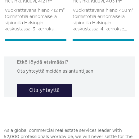
Helsinki, Kluuvi,
412 m
Helsinki, Kluuvi,
403 m
Vuokrattavana hieno 412 m²
Vuokrattavana hieno 403m²
toimistotila erinomaisella
toimistotila erinomaisella
sijainnilla Helsingin
sijainnilla Helsingin
keskustassa, 3. kerroks...
keskustassa, 4. kerrokse...
Etkö löydä etsimääsi?
Ota yhteyttä meidän asiantuntijaan.
Ota yhteyttä
As a global commercial real estate services leader with
52,000 professionals worldwide, we will never settle for the