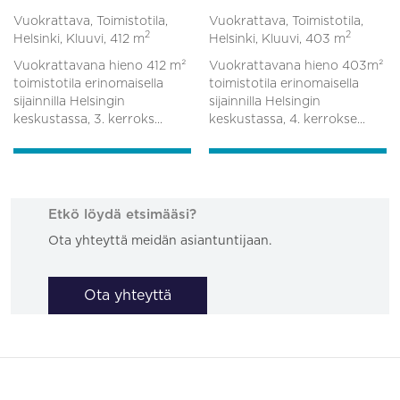
Vuokrattava, Toimistotila,
Vuokrattava, Toimistotila,
2
2
Helsinki, Kluuvi,
412 m
Helsinki, Kluuvi,
403 m
Vuokrattavana hieno 412 m²
Vuokrattavana hieno 403m²
toimistotila erinomaisella
toimistotila erinomaisella
sijainnilla Helsingin
sijainnilla Helsingin
keskustassa, 3. kerroks...
keskustassa, 4. kerrokse...
Etkö löydä etsimääsi?
Ota yhteyttä meidän asiantuntijaan.
Ota yhteyttä