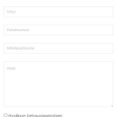
Hyväksyn tietosuojaselosteen