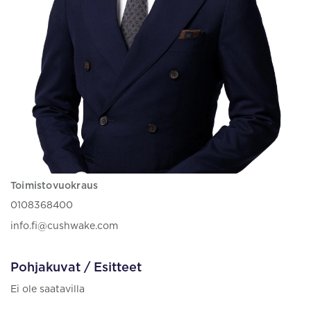
Toimistovuokraus
0108368400
info.fi@cushwake.com
Pohjakuvat / Esitteet
Ei ole saatavilla