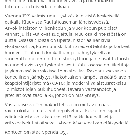
henkilölle. Tilat ovat muunneltavissa ja tilaratkaisut
toteutetaan toiveiden mukaan.
Vuonna 1921 valmistunut tyylikäs kiinteistö keskeisellä
paikalla Kluuvissa Rautatieaseman läheisyydessä.
Arvokiinteistön Vilhonkadun ja Vuorikadun puoleiset
vanhat julkisivut ovat suojeltuja. Muu osa kiinteistöstä on
uutta. Osassa tiloista on upeita, historiaa henkiviä
yksityiskohtia, kuten uniikki kulmaneuvottelutila ja korkeat
huoneet. Tilat on tekniikaltaan ja jäähdytykseltään
saneerattu moderniin toimistokäyttöön ja ne ovat helposti
muunneltavissa yrityskohtaisesti. Katutasossa on liiketiloja
ja ylemmissä kerroksissa toimistotilaa. Rakennuksessa on
koneellinen jäähdytys, tilakohtainen lämpötilansäätö, avoin
kaapelointijärjstelmä (CAT6) ja moderni valaistusratkaisu.
Toimistotilojen pukuhuoneet, tavaran vastaanotot ja
jätetilat ovat tasolla -5, johon on hissiyhteys.
Vastapäisessä Fenniakorttelissa on mittava määrä
ravintoloita ja muita viihdepalveluita. Keskeinen sijainti
ydinkeskustassa takaa sen, että kaikki kaupalliset ja
yrityspalvelut sijaitsevat lyhyen kävelymatkan etäisyydellä.
Kohteen omistaa Sponda Oyj.