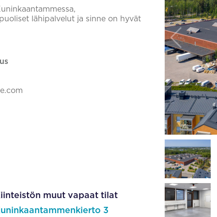
 Kuninkaantammessa,
uoliset lähipalvelut ja sinne on hyvät
us
ke.com
iinteistön muut vapaat tilat
uninkaantammenkierto 3