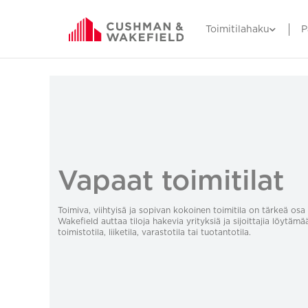
Toimitilahaku
P
Vapaat toimitilat
Toimiva, viihtyisä ja sopivan kokoinen toimitila on tärkeä o
Wakefield auttaa tiloja hakevia yrityksiä ja sijoittajia löytämä
toimistotila, liiketila, varastotila tai tuotantotila.