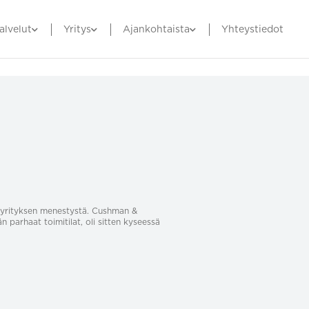
alvelut
Yritys
Ajankohtaista
Yhteystiedot
sa yrityksen menestystä. Cushman &
än parhaat toimitilat, oli sitten kyseessä