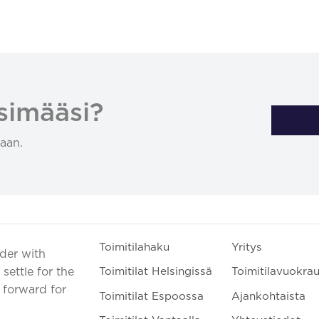
simääsi?
aan.
Toimitilahaku
Yritys
ader with
settle for the
Toimitilat Helsingissä
Toimitilavuokra
t forward for
Toimitilat Espoossa
Ajankohtaista