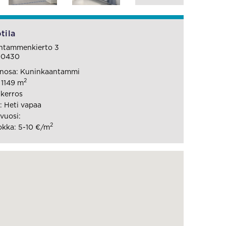
tila
ntammenkierto 3
 00430
nosa: Kuninkaantammi
2
 1149 m
 kerros
 Heti vapaa
vuosi:
2
kka: 5-10 €/m