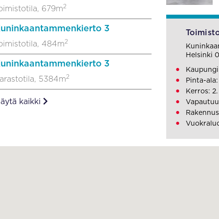
2
oimistotila, 679m
uninkaantammenkierto 3
Toimisto
2
oimistotila, 484m
Kuninkaa
Helsinki
uninkaantammenkierto 3
Kaupungi
2
arastotila, 5384m
Pinta-ala:
Kerros: 2.
äytä kaikki
Vapautuu:
Rakennus
Vuokraluo