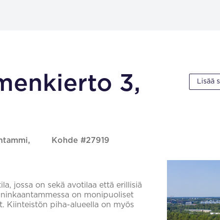
enkierto 3,
Lisää 
antammi,
Kohde #27919
a, jossa on sekä avotilaa että erillisiä
Kuninkaantammessa on monipuoliset
t. Kiinteistön piha-alueella on myös