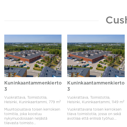
Cus
Kuninkaantammenkierto
Kuninkaantammenkierto
3
3
Vuokrattava, Toimistotila,
Vuokrattava, Toimistotila,
2
2
Helsinki, Kuninkaantammi,
779 m
Helsinki, Kuninkaantammi,
1149 m
Muuntojoustava toisen kerroksen
Vuokrattavana toisen kerroksen
toimitila, joka koostuu
tilava toimistotila, jossa on sekä
nykymuodossaan neljästä
avotilaa että erillisiä työhuo...
tilavasta toimisto...