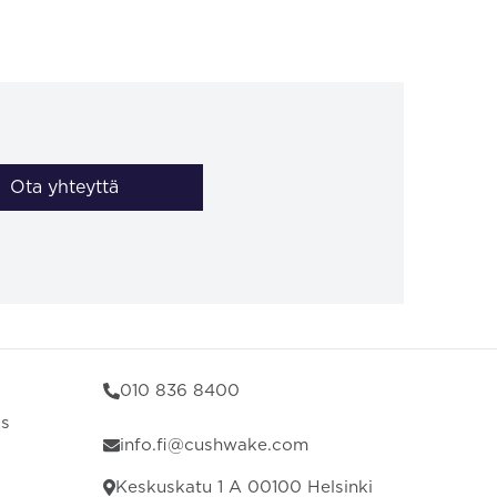
Ota yhteyttä
010 836 8400
us
info.fi@cushwake.com
Keskuskatu 1 A 00100 Helsinki