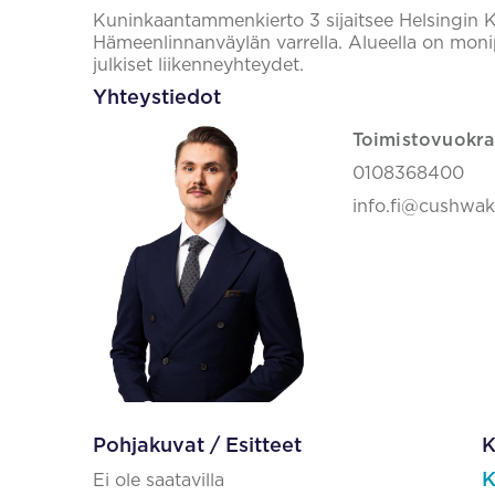
Kuninkaantammenkierto 3 sijaitsee Helsingin
Hämeenlinnanväylän varrella. Alueella on monip
julkiset liikenneyhteydet.
Yhteystiedot
Toimistovuokra
0108368400
info.fi@cushwa
Pohjakuvat / Esitteet
K
K
Ei ole saatavilla