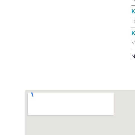
K
T
K
V
N