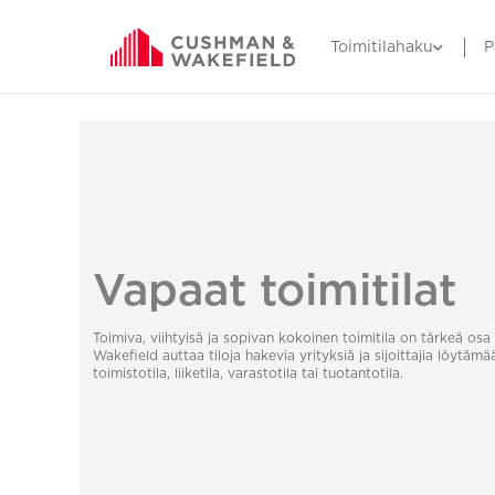
Toimitilahaku
P
Vapaat toimitilat
Toimiva, viihtyisä ja sopivan kokoinen toimitila on tärkeä o
Wakefield auttaa tiloja hakevia yrityksiä ja sijoittajia löytämä
toimistotila, liiketila, varastotila tai tuotantotila.