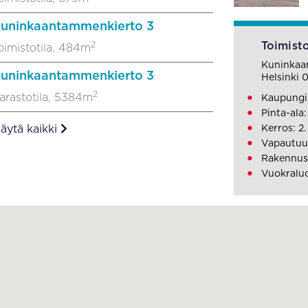
uninkaantammenkierto 3
2
Toimisto
oimistotila, 484m
Kuninkaa
uninkaantammenkierto 3
Helsinki
2
arastotila, 5384m
Kaupungi
Pinta-ala
äytä kaikki
Kerros: 2.
Vapautuu:
Rakennus
Vuokraluo