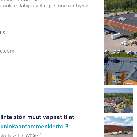
uoliset lähipalvelut ja sinne on hyvät
us
ke.com
iinteistön muut vapaat tilat
uninkaantammenkierto 3
2
oimistotila, 679m