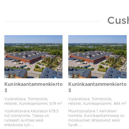
Cus
Kuninkaantammenkierto
Kuninkaantammenkierto
3
3
Vuokrattava, Toimistotila,
Vuokrattava, Toimistotila,
2
2
Helsinki, Kuninkaantammi,
679 m
Helsinki, Kuninkaantammi,
484 m
Vuokrattavana katutason 679,5
Muuntojoustava 1. kerroksen
m2 toimistotila. Tilassa on
toimitila. Kuninkaantammessa on
runsaasti avotilaa sekä
monipuoliset lähipalvelut sekä
erikokoisia työ-...
hyvät ...