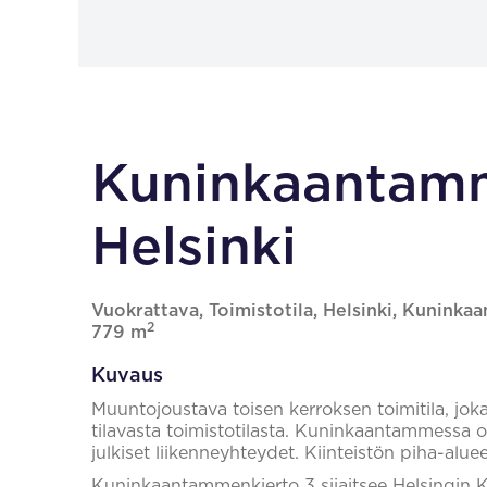
Kuninkaantamm
Helsinki
Vuokrattava, Toimistotila, Helsinki, Kuninka
2
779 m
Kuvaus
Muuntojoustava toisen kerroksen toimitila, j
tilavasta toimistotilasta. Kuninkaantammessa o
julkiset liikenneyhteydet. Kiinteistön piha-alu
Kuninkaantammenkierto 3 sijaitsee Helsingin