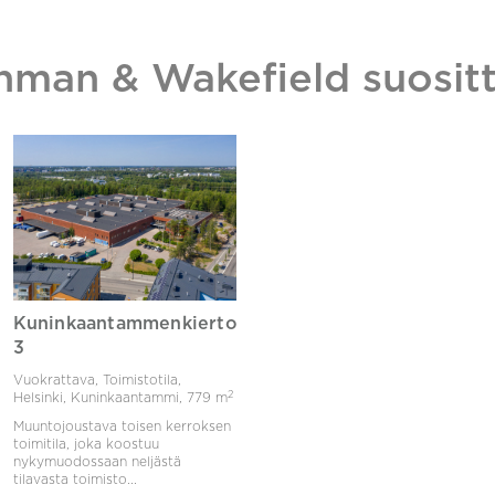
hman & Wakefield suositt
Kuninkaantammenkierto
3
Vuokrattava, Toimistotila,
2
Helsinki, Kuninkaantammi,
779 m
Muuntojoustava toisen kerroksen
toimitila, joka koostuu
nykymuodossaan neljästä
tilavasta toimisto...