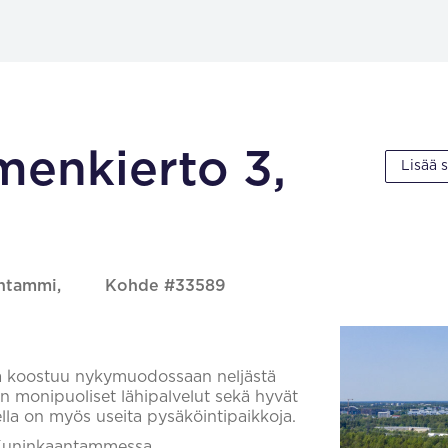
enkierto 3,
Lisää 
antammi,
Kohde #33589
oka koostuu nykymuodossaan neljästä
n monipuoliset lähipalvelut sekä hyvät
eella on myös useita pysäköintipaikkoja.
 Kuninkaantammessa,