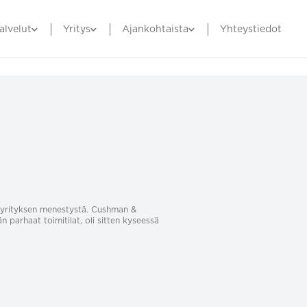
alvelut
Yritys
Ajankohtaista
Yhteystiedot
sa yrityksen menestystä. Cushman &
än parhaat toimitilat, oli sitten kyseessä