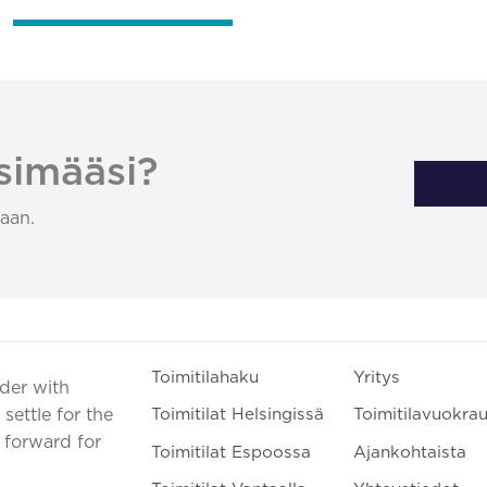
simääsi?
aan.
Toimitilahaku
Yritys
ader with
settle for the
Toimitilat Helsingissä
Toimitilavuokra
t forward for
Toimitilat Espoossa
Ajankohtaista