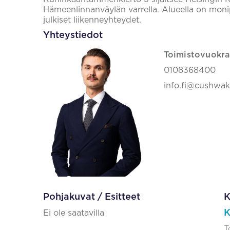
Hämeenlinnanväylän varrella. Alueella on monip
julkiset liikenneyhteydet.
Yhteystiedot
Toimistovuokra
0108368400
info.fi@cushwa
Pohjakuvat / Esitteet
K
K
Ei ole saatavilla
T