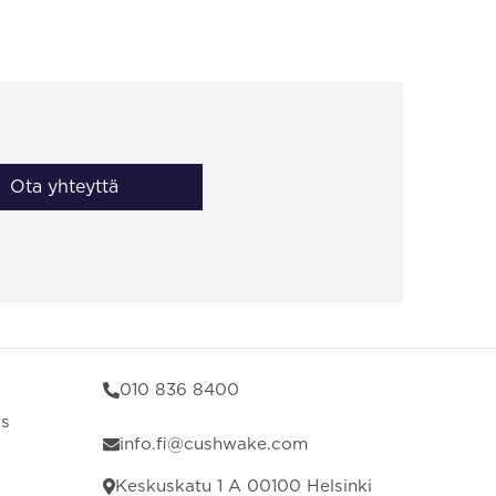
Ota yhteyttä
010 836 8400
us
info.fi@cushwake.com
Keskuskatu 1 A 00100 Helsinki