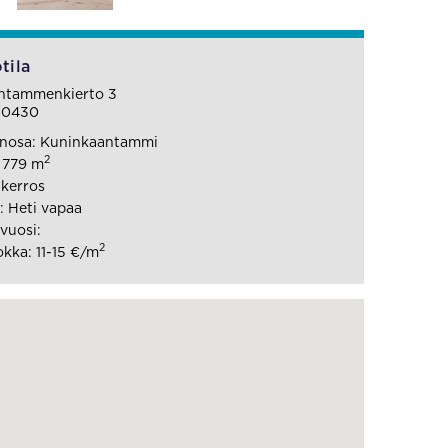
tila
ntammenkierto 3
 00430
nosa: Kuninkaantammi
2
: 779 m
 kerros
 Heti vapaa
vuosi:
2
kka: 11-15 €/m