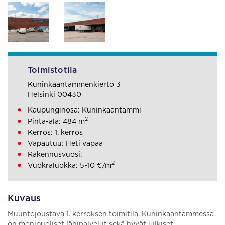
Toimistotila
Kuninkaantammenkierto 3
Helsinki 00430
Kaupunginosa: Kuninkaantammi
2
Pinta-ala: 484 m
Kerros: 1. kerros
Vapautuu: Heti vapaa
Rakennusvuosi:
2
Vuokraluokka: 5-10 €/m
Kuvaus
Muuntojoustava 1. kerroksen toimitila. Kuninkaantammessa
on monipuoliset lähipalvelut sekä hyvät julkiset