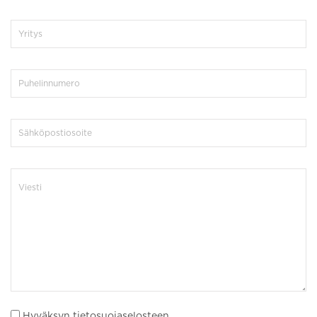
Hyväksyn tietosuojaselosteen