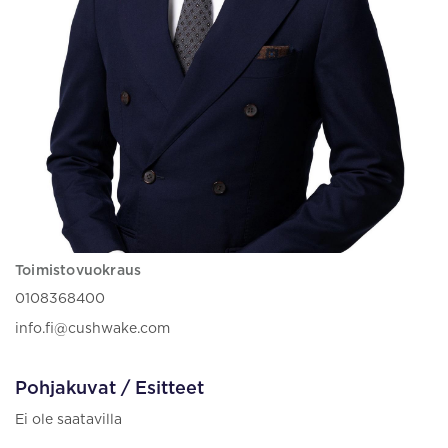
Toimistovuokraus
0108368400
info.fi@cushwake.com
Pohjakuvat / Esitteet
Ei ole saatavilla