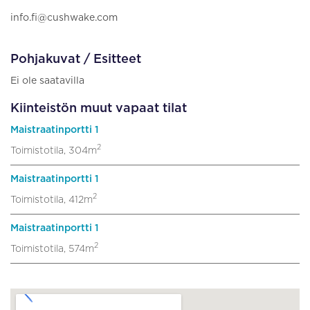
info.fi@cushwake.com
Pohjakuvat / Esitteet
Ei ole saatavilla
Kiinteistön muut vapaat tilat
Maistraatinportti 1
2
Toimistotila, 304m
Maistraatinportti 1
2
Toimistotila, 412m
Maistraatinportti 1
2
Toimistotila, 574m