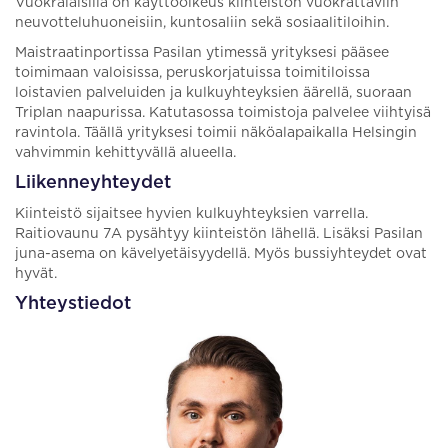
Vuokralaisilla on käyttöoikeus kiinteistön vuokrattaviin
neuvotteluhuoneisiin, kuntosaliin sekä sosiaalitiloihin.
Maistraatinportissa Pasilan ytimessä yrityksesi pääsee
toimimaan valoisissa, peruskorjatuissa toimitiloissa
loistavien palveluiden ja kulkuyhteyksien äärellä, suoraan
Triplan naapurissa. Katutasossa toimistoja palvelee viihtyisä
ravintola. Täällä yrityksesi toimii näköalapaikalla Helsingin
vahvimmin kehittyvällä alueella.
Liikenneyhteydet
Kiinteistö sijaitsee hyvien kulkuyhteyksien varrella.
Raitiovaunu 7A pysähtyy kiinteistön lähellä. Lisäksi Pasilan
juna-asema on kävelyetäisyydellä. Myös bussiyhteydet ovat
hyvät.
Yhteystiedot