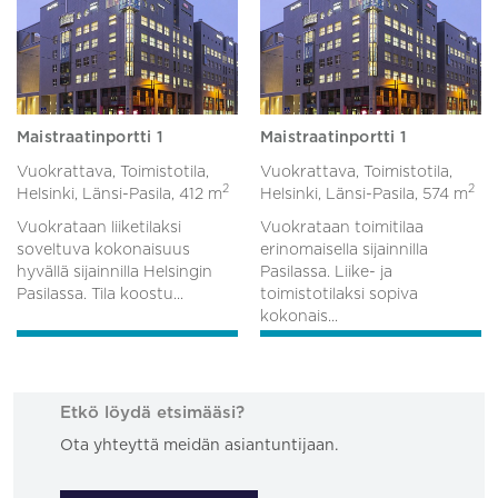
Maistraatinportti 1
Maistraatinportti 1
Vuokrattava, Toimistotila,
Vuokrattava, Toimistotila,
2
2
Helsinki, Länsi-Pasila,
412 m
Helsinki, Länsi-Pasila,
574 m
Vuokrataan liiketilaksi
Vuokrataan toimitilaa
soveltuva kokonaisuus
erinomaisella sijainnilla
hyvällä sijainnilla Helsingin
Pasilassa. Liike- ja
Pasilassa. Tila koostu...
toimistotilaksi sopiva
kokonais...
Etkö löydä etsimääsi?
Ota yhteyttä meidän asiantuntijaan.