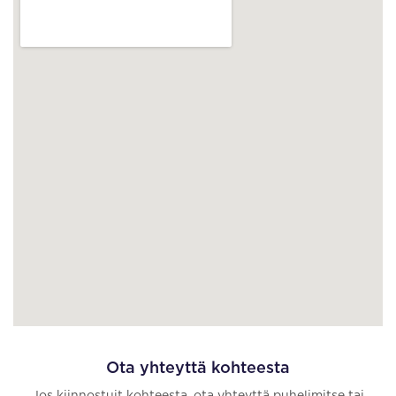
Ota yhteyttä kohteesta
Jos kiinnostuit kohteesta, ota yhteyttä puhelimitse tai