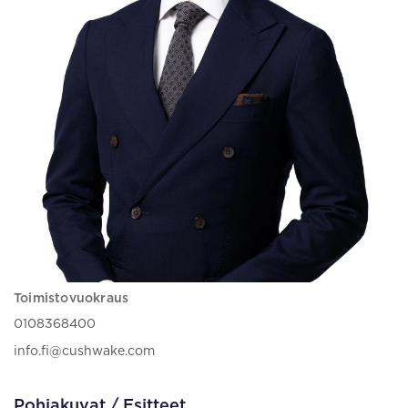
Toimistovuokraus
0108368400
info.fi@cushwake.com
Pohjakuvat / Esitteet