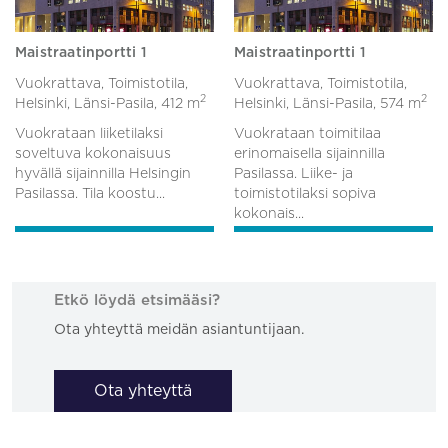
Maistraatinportti 1
Maistraatinportti 1
Vuokrattava, Toimistotila,
Vuokrattava, Toimistotila,
2
2
Helsinki, Länsi-Pasila,
412 m
Helsinki, Länsi-Pasila,
574 m
Vuokrataan liiketilaksi
Vuokrataan toimitilaa
soveltuva kokonaisuus
erinomaisella sijainnilla
hyvällä sijainnilla Helsingin
Pasilassa. Liike- ja
Pasilassa. Tila koostu...
toimistotilaksi sopiva
kokonais...
Etkö löydä etsimääsi?
Ota yhteyttä meidän asiantuntijaan.
Ota yhteyttä