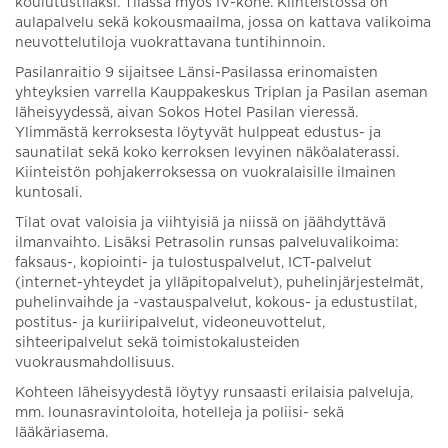
koulutustilaksi. Tilassa myös IV-kone. Kiinteistössä on
aulapalvelu sekä kokousmaailma, jossa on kattava valikoima
neuvottelutiloja vuokrattavana tuntihinnoin.
Pasilanraitio 9 sijaitsee Länsi-Pasilassa erinomaisten
yhteyksien varrella Kauppakeskus Triplan ja Pasilan aseman
läheisyydessä, aivan Sokos Hotel Pasilan vieressä.
Ylimmästä kerroksesta löytyvät hulppeat edustus- ja
saunatilat sekä koko kerroksen levyinen näköalaterassi.
Kiinteistön pohjakerroksessa on vuokralaisille ilmainen
kuntosali.
Tilat ovat valoisia ja viihtyisiä ja niissä on jäähdyttävä
ilmanvaihto. Lisäksi Petrasolin runsas palveluvalikoima:
faksaus-, kopiointi- ja tulostuspalvelut, ICT-palvelut
(internet-yhteydet ja ylläpitopalvelut), puhelinjärjestelmät,
puhelinvaihde ja -vastauspalvelut, kokous- ja edustustilat,
postitus- ja kuriiripalvelut, videoneuvottelut,
sihteeripalvelut sekä toimistokalusteiden
vuokrausmahdollisuus.
Kohteen läheisyydestä löytyy runsaasti erilaisia palveluja,
mm. lounasravintoloita, hotelleja ja poliisi- sekä
lääkäriasema.