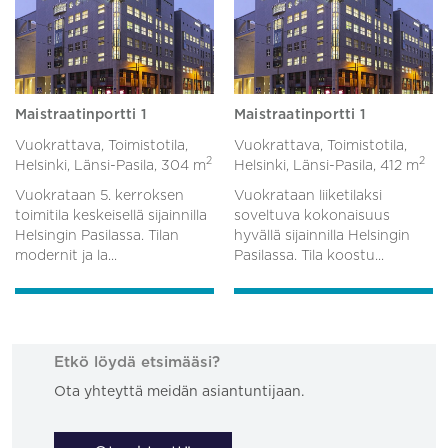
Maistraatinportti 1
Maistraatinportti 1
Vuokrattava, Toimistotila,
Vuokrattava, Toimistotila,
2
2
Helsinki, Länsi-Pasila,
304 m
Helsinki, Länsi-Pasila,
412 m
Vuokrataan 5. kerroksen
Vuokrataan liiketilaksi
toimitila keskeisellä sijainnilla
soveltuva kokonaisuus
Helsingin Pasilassa. Tilan
hyvällä sijainnilla Helsingin
modernit ja la...
Pasilassa. Tila koostu...
Etkö löydä etsimääsi?
Ota yhteyttä meidän asiantuntijaan.