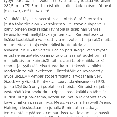
työympäristöä. Tila voidaan tarvittaessa yhdistää viereisiin
282,5 m² ja 751,5 m² toimistoihn, jolloin kokonaisneliöt ovat
joko 649,5 m² tai 1401 m².
Vastikään täysin saneeratussa kiinteistössä 9 kerrosta,
joista toimitiloja on 7 kerroksessa. Edustava aulapalvelu
kahviloineen sekä raikas ravintola ja sisäpihan vehreä
terassi luovat miellyttävän ympäristön. Kiinteistössä on
lisäksi laadukkaita vuokrattavia neuvottelutiloja sekä muita
muunneltavia tiloja esimerkiksi koulutuksia ja
asiakastilaisuuksia varten. Laajan peruskorjauksen myötä
entistä energiatehokkaampi talo on saanut uudet pinnat
niin julkisivuun kuin sisätiloihin. Uusi talotekniikka sekä
rennot ja tyylikkäät sisustusratkaisut tekevät Rubikista
modernin toimitilakohteen. Kiinteistölle on myönnetty
myös BREEAM-ympäristösertifikaatti arvosanalla Very
Good/Very Good. Kiinteistön päävuokralaisena on HUS,
jonka käytössä on yli puolet sen tiloista. Kiinteistö sijaitsee
vastapäätä kauppakeskus Triplaa, jossa kaikki on lähellä:
uudistunut juna-asema, hotelli, kaupat ja ravintolat sekä
kävelymatkan päässä myös Messukeskus ja Hartwall Arena.
Helsingin keskustaan on junalla 5 minuutin matka ja
lentokentälle pääsee 20 minuutissa. Raitiovaunut ja bussit