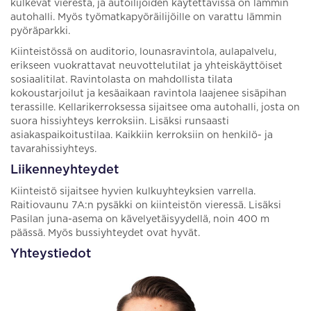
kulkevat vierestä, ja autoilijoiden käytettävissä on lämmin
autohalli. Myös työmatkapyöräilijöille on varattu lämmin
pyöräparkki.
Kiinteistössä on auditorio, lounasravintola, aulapalvelu,
erikseen vuokrattavat neuvottelutilat ja yhteiskäyttöiset
sosiaalitilat. Ravintolasta on mahdollista tilata
kokoustarjoilut ja kesäaikaan ravintola laajenee sisäpihan
terassille. Kellarikerroksessa sijaitsee oma autohalli, josta on
suora hissiyhteys kerroksiin. Lisäksi runsaasti
asiakaspaikoitustilaa. Kaikkiin kerroksiin on henkilö- ja
tavarahissiyhteys.
Liikenneyhteydet
Kiinteistö sijaitsee hyvien kulkuyhteyksien varrella.
Raitiovaunu 7A:n pysäkki on kiinteistön vieressä. Lisäksi
Pasilan juna-asema on kävelyetäisyydellä, noin 400 m
päässä. Myös bussiyhteydet ovat hyvät.
Yhteystiedot