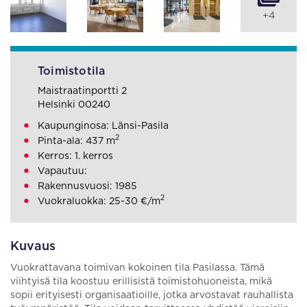
+4
Toimistotila
Maistraatinportti 2
Helsinki 00240
Kaupunginosa: Länsi-Pasila
2
Pinta-ala: 437 m
Kerros: 1. kerros
Vapautuu:
Rakennusvuosi: 1985
2
Vuokraluokka: 25-30 €/m
Kuvaus
Vuokrattavana toimivan kokoinen tila Pasilassa. Tämä
viihtyisä tila koostuu erillisistä toimistohuoneista, mikä
sopii erityisesti organisaatioille, jotka arvostavat rauhallista