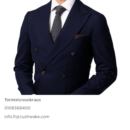
Toimistovuokraus
0108368400
info.fi@cushwake.com