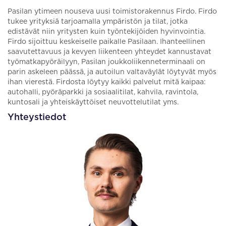
Pasilan ytimeen nouseva uusi toimistorakennus Firdo. Firdo
tukee yrityksiä tarjoamalla ympäristön ja tilat, jotka
edistävät niin yritysten kuin työntekijöiden hyvinvointia.
Firdo sijoittuu keskeiselle paikalle Pasilaan. Ihanteellinen
saavutettavuus ja kevyen liikenteen yhteydet kannustavat
työmatkapyöräilyyn, Pasilan joukkoliikenneterminaali on
parin askeleen päässä, ja autoilun valtaväylät löytyvät myös
ihan vierestä. Firdosta löytyy kaikki palvelut mitä kaipaa:
autohalli, pyöräparkki ja sosiaalitilat, kahvila, ravintola,
kuntosali ja yhteiskäyttöiset neuvottelutilat yms.
Yhteystiedot