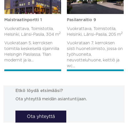
Maistraatinportti 1
Pasilanraitio 9
Vuokrattava, Toimistotila,
Vuokrattava, Toimistotila,
2
2
Helsinki, Länsi-Pasila,
304 m
Helsinki, Länsi-Pasila,
205 m
Vuokrataan 5. kerroksen
Vuokrataan 7. kerroksen
toimitila keskeisellä sijainnilla
siisti huonetoimisto, jossa on
Helsingin Pasilassa. Tilan
työhuoneita,
modernit ja la...
neuvotteluhuone, keittiö ja
wc...
Etkö löydä etsimääsi?
Ota yhteyttä meidän asiantuntijaan.
Ota yhteyttä