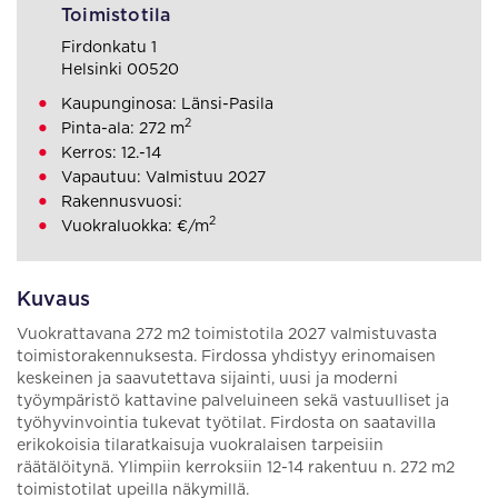
Toimistotila
Firdonkatu 1
Helsinki 00520
Kaupunginosa: Länsi-Pasila
2
Pinta-ala: 272 m
Kerros: 12.-14
Vapautuu: Valmistuu 2027
Rakennusvuosi:
2
Vuokraluokka: €/m
Kuvaus
Vuokrattavana 272 m2 toimistotila 2027 valmistuvasta
toimistorakennuksesta. Firdossa yhdistyy erinomaisen
keskeinen ja saavutettava sijainti, uusi ja moderni
työympäristö kattavine palveluineen sekä vastuulliset ja
työhyvinvointia tukevat työtilat. Firdosta on saatavilla
erikokoisia tilaratkaisuja vuokralaisen tarpeisiin
räätälöitynä. Ylimpiin kerroksiin 12-14 rakentuu n. 272 m2
toimistotilat upeilla näkymillä.