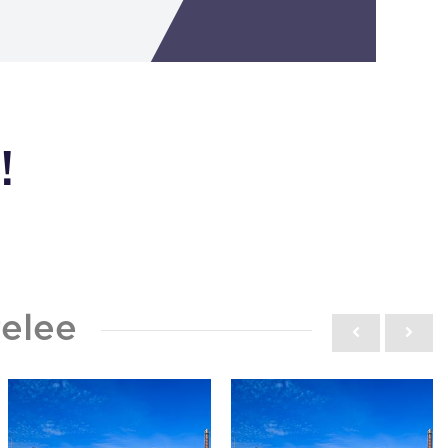
!
elee