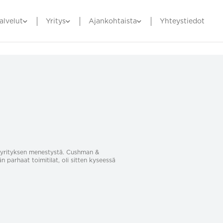
alvelut
Yritys
Ajankohtaista
Yhteystiedot
sa yrityksen menestystä. Cushman &
än parhaat toimitilat, oli sitten kyseessä