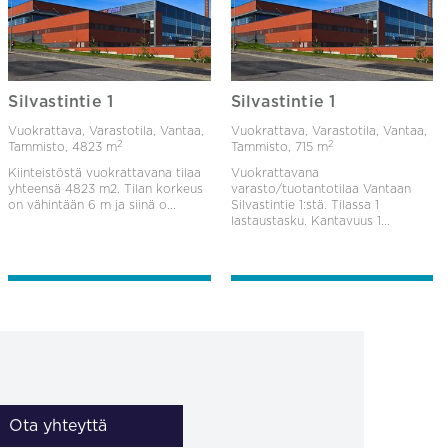
Silvastintie 1
Silvastintie 1
Vuokrattava, Varastotila, Vantaa,
Vuokrattava, Varastotila, Vantaa,
2
2
Tammisto,
4823 m
Tammisto,
715 m
Kiinteistöstä vuokrattavana tilaa
Vuokrattavana
yhteensä 4823 m2. Tilan korkeus
varasto/tuotantotilaa Vantaan
on vähintään 6 m ja siinä o...
Silvastintie 1:stä. Tilassa 1
lastaustasku. Kantavuus 1...
Ota yhteyttä