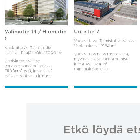
Valimotie 14 / Hiomotie
Uutistie 7
5
Vuokrattava, Toimistotila, Vantaa,
2
Vantaankoski,
1984 m
Vuokrattava, Toimistotila,
2
Helsinki, Pitäjänmäki,
15000 m
Vuokrattavana varastotilasta,
myymälästä ja toimistotiloista
Uudiskohde Valimo
koostuva 1984 m²
ennakkomarkkinoinnissa.
toimitilakokonaisu...
Pitäjänmäessä, keskeisellä
paikalla sijaitseva kiinte...
Etkö löydä et