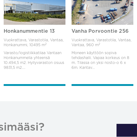
Honkanummentie 13
Vanha Porvoontie 256
Vuokrattava, Varastotila, Vantaa,
Vuokrattava, Varastotila, Vantaa,
2
2
Honkanummi,
10495 m
Vantaa,
960 m
Varasto/logistiikkatilaa Vantaan
Moneen käyttöön sopiva
Honkanummella yhteensä
tehdashalli. Vapaa korkeus on 8
10.494,5 m2. Hyllyvaraston osuus
m. Tilassa on yksi nosto-o 6 x
9831,5 m2....
6m. Kantav...
simääsi?