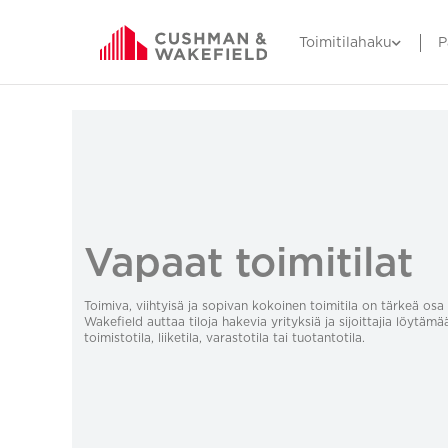
Toimitilahaku
P
Vapaat toimitilat
Toimiva, viihtyisä ja sopivan kokoinen toimitila on tärkeä o
Wakefield auttaa tiloja hakevia yrityksiä ja sijoittajia löytämä
toimistotila, liiketila, varastotila tai tuotantotila.