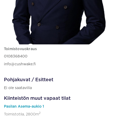
Toimistovuokraus
0108368400
info@cushwake.fi
Pohjakuvat / Esitteet
Ei ole saatavilla
Kiinteistön muut vapaat tilat
Pasilan Asema-aukio 1
2
Toimistotila, 2800m