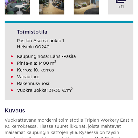
+11
Toimistotila
Pasilan Asema-aukio 1
Helsinki 00240
Kaupunginosa: Länsi-Pasila
2
Pinta-ala: 1400 m
Kerros: 10. kerros
Vapautuu:
Rakennusvuosi:
2
Vuokraluokka: 31-35 €/m
Kuvaus
Vuokrattavana morderni toimistotila Triplan Workery Eastin
10. kerroksessa. Tilassa suuret ikkunat, joista mahtavat
maisemat kaupungin kattojen ylle. Kyseessä on täysin