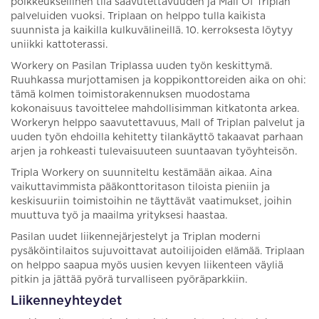
poikkeuksellinen tila saavutettavuuden ja Mall Of Triplan
palveluiden vuoksi. Triplaan on helppo tulla kaikista
suunnista ja kaikilla kulkuvälineillä. 10. kerroksesta löytyy
uniikki kattoterassi.
Workery on Pasilan Triplassa uuden työn keskittymä.
Ruuhkassa murjottamisen ja koppikonttoreiden aika on ohi:
tämä kolmen toimistorakennuksen muodostama
kokonaisuus tavoittelee mahdollisimman kitkatonta arkea.
Workeryn helppo saavutettavuus, Mall of Triplan palvelut ja
uuden työn ehdoilla kehitetty tilankäyttö takaavat parhaan
arjen ja rohkeasti tulevaisuuteen suuntaavan työyhteisön.
Tripla Workery on suunniteltu kestämään aikaa. Aina
vaikuttavimmista pääkonttoritason tiloista pieniin ja
keskisuuriin toimistoihin ne täyttävät vaatimukset, joihin
muuttuva työ ja maailma yrityksesi haastaa.
Pasilan uudet liikennejärjestelyt ja Triplan moderni
pysäköintilaitos sujuvoittavat autoilijoiden elämää. Triplaan
on helppo saapua myös uusien kevyen liikenteen väyliä
pitkin ja jättää pyörä turvalliseen pyöräparkkiin.
Liikenneyhteydet