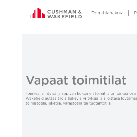
Toimitilahaku
P
Vapaat toimitilat
Toimiva, viihtyisä ja sopivan kokoinen toimitila on tärkeä o
Wakefield auttaa tiloja hakevia yrityksiä ja sijoittajia löytämä
toimistotila, liiketila, varastotila tai tuotantotila.