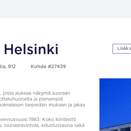
 Helsinki
Lisää 
la, 912
Kohde #27439
a, josta aukeaa näkymä suoraan
uvotteluhuoneita ja pienempiä
uokralaisen tarpeiden mukaan ja jakaa
Rakennusvuosi 1983. Koko kiinteistö
u, lounasravintola, edustussauna sekä