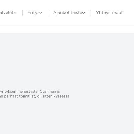
alvelut
Yritys
Ajankohtaista
Yhteystiedot
sa yrityksen menestystä. Cushman &
än parhaat toimitilat, oli sitten kyseessä