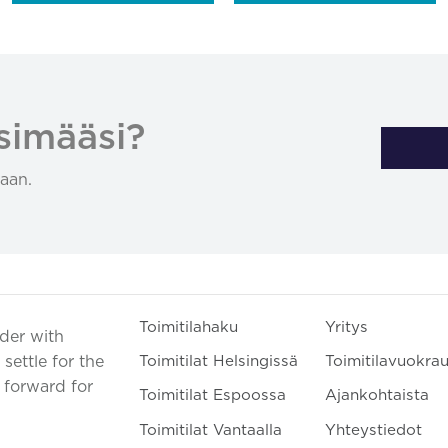
simääsi?
aan.
Toimitilahaku
Yritys
ader with
settle for the
Toimitilat Helsingissä
Toimitilavuokra
t forward for
Toimitilat Espoossa
Ajankohtaista
Toimitilat Vantaalla
Yhteystiedot