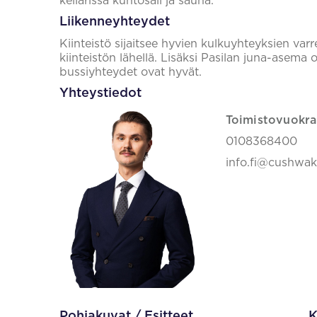
kellarissa kuntosali ja sauna.
Liikenneyhteydet
Kiinteistö sijaitsee hyvien kulkuyhteyksien var
kiinteistön lähellä. Lisäksi Pasilan juna-asema
bussiyhteydet ovat hyvät.
Yhteystiedot
Toimistovuokra
0108368400
info.fi@cushwa
Pohjakuvat / Esitteet
K