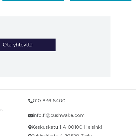
Ota yhteyttä
010 836 8400
us
info.fi@cushwake.com
Keskuskatu 1 A 00100 Helsinki