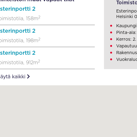
Toimisto
sterinportti 2
Esterinpor
Helsinki 
2
oimistotila, 158m
Kaupungin
sterinportti 2
Pinta-ala:
2
Kerros: 2.
oimistotila, 198m
Vapautuu
sterinportti 2
Rakennus
Vuokraluo
2
oimistotila, 912m
äytä kaikki