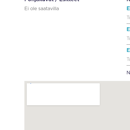
E
Ei ole saatavilla
T
E
T
E
T
N