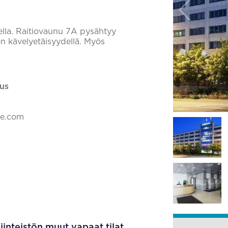
rella. Raitiovaunu 7A pysähtyy
 on kävelyetäisyydellä. Myös
us
ke.com
iinteistön muut vapaat tilat