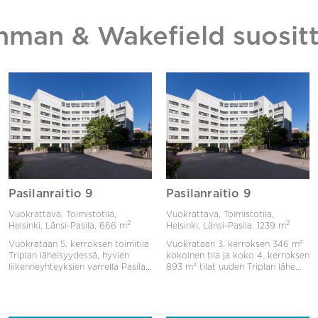
hman & Wakefield suositt
Pasilanraitio 9
Pasilanraitio 9
Vuokrattava, Toimistotila,
Vuokrattava, Toimistotila,
2
2
Helsinki, Länsi-Pasila,
666 m
Helsinki, Länsi-Pasila,
1239 m
Vuokrataan 5. kerroksen toimitila
Vuokrataan 3. kerroksen 346 m²
Triplan läheisyydessä, hyvien
kokoinen tila ja koko 4. kerroksen
liikenneyhteyksien varrella Pasila...
893 m² tilat uuden Triplan lähe...