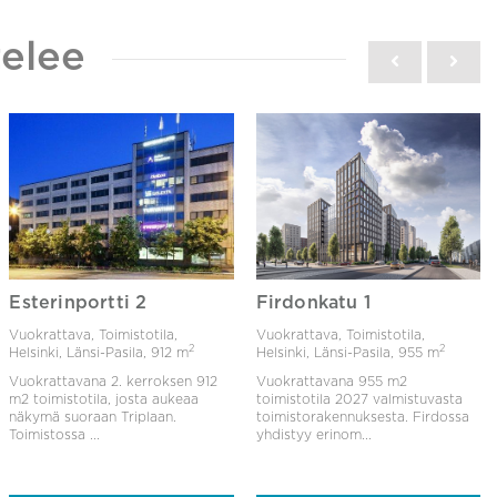
elee
Esterinportti 2
Firdonkatu 1
Vuokrattava, Toimistotila,
Vuokrattava, Toimistotila,
2
2
Helsinki, Länsi-Pasila,
912 m
Helsinki, Länsi-Pasila,
955 m
Vuokrattavana 2. kerroksen 912
Vuokrattavana 955 m2
m2 toimistotila, josta aukeaa
toimistotila 2027 valmistuvasta
näkymä suoraan Triplaan.
toimistorakennuksesta. Firdossa
Toimistossa ...
yhdistyy erinom...