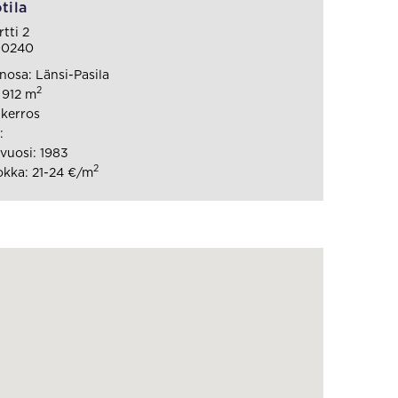
tila
tti 2
00240
osa: Länsi-Pasila
2
 912 m
 kerros
:
vuosi: 1983
2
kka: 21-24 €/m