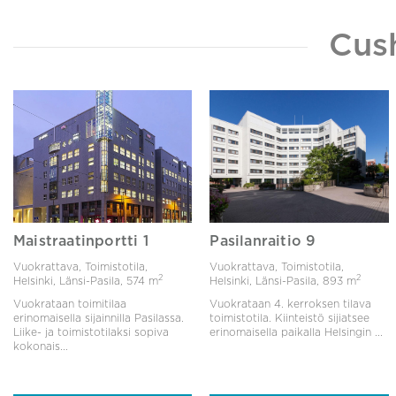
Cus
Maistraatinportti 1
Pasilanraitio 9
Vuokrattava, Toimistotila,
Vuokrattava, Toimistotila,
2
2
Helsinki, Länsi-Pasila,
574 m
Helsinki, Länsi-Pasila,
893 m
Vuokrataan toimitilaa
Vuokrataan 4. kerroksen tilava
erinomaisella sijainnilla Pasilassa.
toimistotila. Kiinteistö sijiatsee
Liike- ja toimistotilaksi sopiva
erinomaisella paikalla Helsingin ...
kokonais...