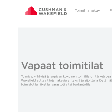
Toimitilahaku
P
Vapaat toimitilat
Toimiva, viihtyisä ja sopivan kokoinen toimitila on tärkeä o
Wakefield auttaa tiloja hakevia yrityksiä ja sijoittajia löytämä
toimistotila, liiketila, varastotila tai tuotantotila.