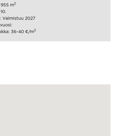
2
: 955 m
-10.
: Valmistuu 2027
vuosi:
2
okka: 36-40 €/m