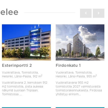
elee
Esterinportti 2
Firdonkatu 1
Vuokrattava, Toimistotila,
Vuokrattava, Toimistotila,
2
2
Helsinki, Länsi-Pasila,
912 m
Helsinki, Länsi-Pasila,
955 m
Vuokrattavana 2. kerroksen 912
Vuokrattavana 955 m2
m2 toimistotila, josta aukeaa
toimistotila 2027 valmistuvasta
näkymä suoraan Triplaan.
toimistorakennuksesta. Firdossa
Toimistossa ...
yhdistyy erinom...