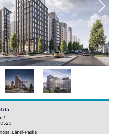
tila
u 1
00520
osa: Länsi-Pasila