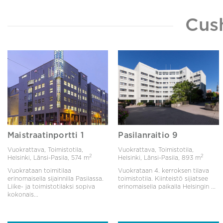
Cus
Maistraatinportti 1
Pasilanraitio 9
Vuokrattava, Toimistotila,
Vuokrattava, Toimistotila,
2
2
Helsinki, Länsi-Pasila,
574 m
Helsinki, Länsi-Pasila,
893 m
Vuokrataan toimitilaa
Vuokrataan 4. kerroksen tilava
erinomaisella sijainnilla Pasilassa.
toimistotila. Kiinteistö sijiatsee
Liike- ja toimistotilaksi sopiva
erinomaisella paikalla Helsingin ...
kokonais...