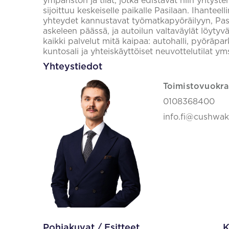
ympäristön ja tilat, jotka edistävät niin yrityst
sijoittuu keskeiselle paikalle Pasilaan. Ihantee
yhteydet kannustavat työmatkapyöräilyyn, Pasi
askeleen päässä, ja autoilun valtaväylät löytyv
kaikki palvelut mitä kaipaa: autohalli, pyöräparkki
kuntosali ja yhteiskäyttöiset neuvottelutilat ym
Yhteystiedot
Toimistovuokra
0108368400
info.fi@cushwa
Pohjakuvat / Esitteet
K