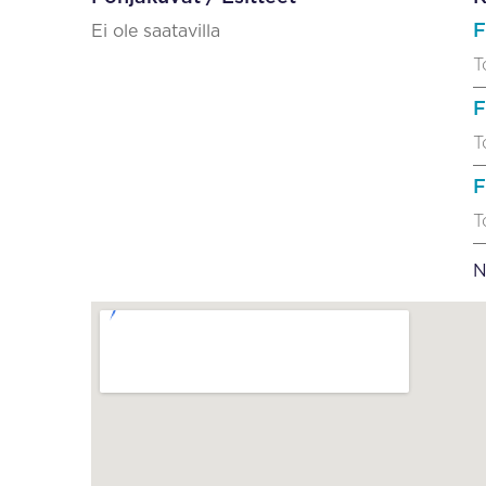
F
Ei ole saatavilla
T
F
T
F
T
N