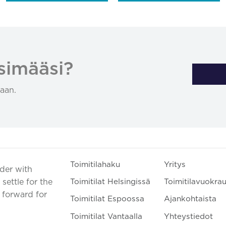
simääsi?
aan.
Toimitilahaku
Yritys
ader with
settle for the
Toimitilat Helsingissä
Toimitilavuokra
t forward for
Toimitilat Espoossa
Ajankohtaista
Toimitilat Vantaalla
Yhteystiedot