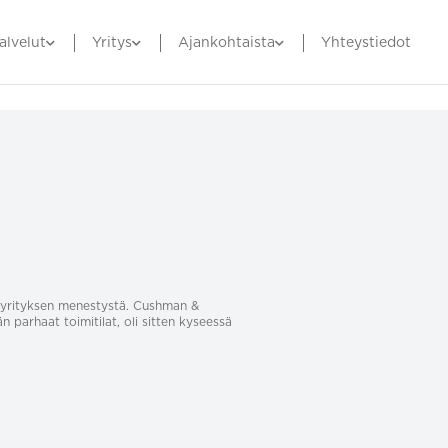
alvelut
Yritys
Ajankohtaista
Yhteystiedot
sa yrityksen menestystä. Cushman &
än parhaat toimitilat, oli sitten kyseessä