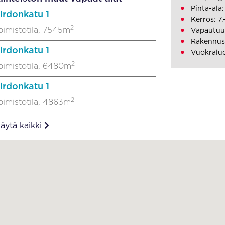
Pinta-ala
irdonkatu 1
Kerros: 7.
2
oimistotila, 7545m
Vapautuu
Rakennus
irdonkatu 1
Vuokralu
2
oimistotila, 6480m
irdonkatu 1
2
oimistotila, 4863m
äytä kaikki