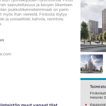
en kuin työntekijöiden hyvinvointia. Firdo
llinen saavutettavuus ja kevyen liikenteen
lan joukkoliikenneterminaali on parin
ät myös ihan vierestä. Firdosta löytyy
 ja sosiaalitilat, kahvila, ravintola,
s.
us
ke.com
Toimisto
Firdonkat
Helsinki 
Kaupungin
iinteistön muut vapaat tilat