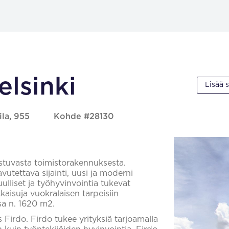
elsinki
Lisää 
ila, 955
Kohde #28130
stuvasta toimistorakennuksesta.
utettava sijainti, uusi ja moderni
lliset ja työhyvinvointia tukevat
atkaisuja vuokralaisen tarpeisiin
sa n. 1620 m2.
Firdo. Firdo tukee yrityksiä tarjoamalla