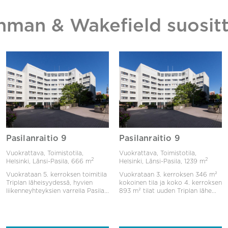
hman & Wakefield suositt
Pasilanraitio 9
Pasilanraitio 9
Vuokrattava, Toimistotila,
Vuokrattava, Toimistotila,
2
2
Helsinki, Länsi-Pasila,
666 m
Helsinki, Länsi-Pasila,
1239 m
Vuokrataan 5. kerroksen toimitila
Vuokrataan 3. kerroksen 346 m²
Triplan läheisyydessä, hyvien
kokoinen tila ja koko 4. kerroksen
liikenneyhteyksien varrella Pasila...
893 m² tilat uuden Triplan lähe...