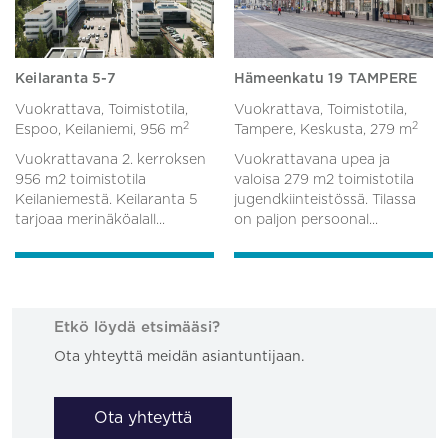
Keilaranta 5-7
Hämeenkatu 19 TAMPERE
Vuokrattava, Toimistotila,
Vuokrattava, Toimistotila,
2
2
Espoo, Keilaniemi,
956 m
Tampere, Keskusta,
279 m
Vuokrattavana 2. kerroksen
Vuokrattavana upea ja
956 m2 toimistotila
valoisa 279 m2 toimistotila
Keilaniemestä. Keilaranta 5
jugendkiinteistössä. Tilassa
tarjoaa merinäköalall...
on paljon persoonal...
Etkö löydä etsimääsi?
Ota yhteyttä meidän asiantuntijaan.
Ota yhteyttä