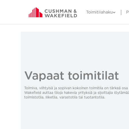
Toimitilahaku
P
Vapaat toimitilat
Toimiva, viihtyisä ja sopivan kokoinen toimitila on tärkeä o
Wakefield auttaa tiloja hakevia yrityksiä ja sijoittajia löytämä
toimistotila, liiketila, varastotila tai tuotantotila.