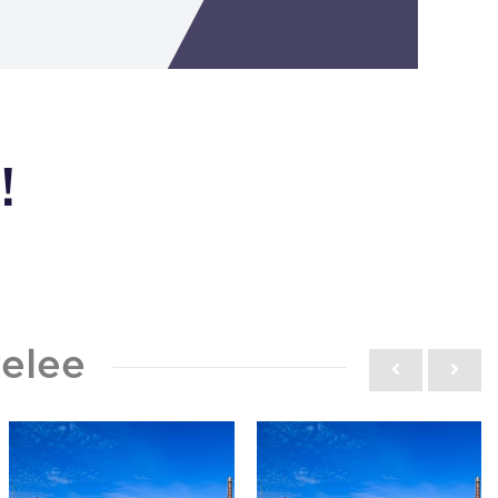
!
elee