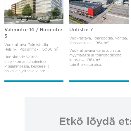
Valimotie 14 / Hiomotie
Uutistie 7
5
Vuokrattava, Toimistotila, Vantaa,
2
Vantaankoski,
1984 m
Vuokrattava, Toimistotila,
2
Helsinki, Pitäjänmäki,
15000 m
Vuokrattavana varastotilasta,
myymälästä ja toimistotiloista
Uudiskohde Valimo
koostuva 1984 m²
ennakkomarkkinoinnissa.
toimitilakokonaisu...
Pitäjänmäessä, keskeisellä
paikalla sijaitseva kiinte...
Etkö löydä et