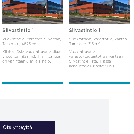
Silvastintie 1
Silvastintie 1
Vuokrattava, Varastotila, Vantaa,
Vuokrattava, Varastotila, Vantaa,
2
2
Tammisto,
4823 m
Tammisto,
715 m
Kiinteistöstä vuokrattavana tilaa
Vuokrattavana
yhteensä 4823 m2. Tilan korkeus
varasto/tuotantotilaa Vantaan
on vähintään 6 m ja siinä o...
Silvastintie 1:stä. Tilassa 1
lastaustasku. Kantavuus 1...
Ota yhteyttä