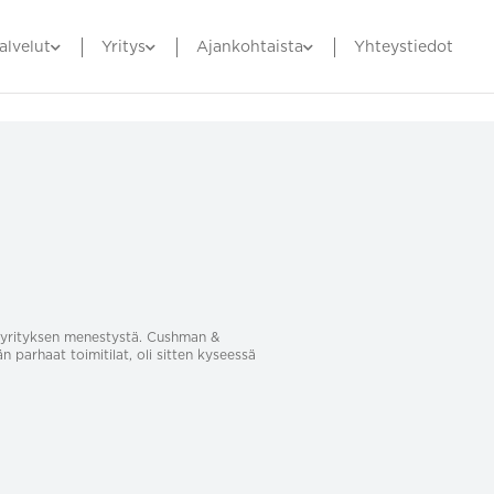
alvelut
Yritys
Ajankohtaista
Yhteystiedot
sa yrityksen menestystä. Cushman &
än parhaat toimitilat, oli sitten kyseessä