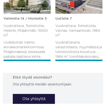
Valimotie 14 / Hiomotie 5
Uutistie 7
Vuokrattava, Toimistotila,
Vuokrattava, Toimistotila,
Helsinki, Pitäjänmäki,
15000
Vantaa, Vantaankoski,
1984
2
2
m
m
Uudiskohde Valimo
Vuokrattavana
ennakkomarkkinoinnissa.
varastotilasta, myymälästä ja
Pitäjänmäessä, keskeisellä
toimistotiloista koostuva
paikalla sijaitseva kiinte...
1984 m² toimitilakokonaisu...
Etkö löydä etsimääsi?
Ota yhteyttä meidän asiantuntijaan.
Ota yhteyttä