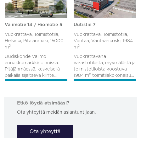
Valimotie 14 / Hiomotie 5
Uutistie 7
Vuokrattava, Toimistotila,
Vuokrattava, Toimistotila,
Helsinki, Pitäjänmäki,
15000
Vantaa, Vantaankoski,
1984
2
2
m
m
Uudiskohde Valimo
Vuokrattavana
ennakkomarkkinoinnissa.
varastotilasta, myymälästä ja
Pitäjänmäessä, keskeisellä
toimistotiloista koostuva
paikalla sijaitseva kiinte...
1984 m² toimitilakokonaisu...
Etkö löydä etsimääsi?
Ota yhteyttä meidän asiantuntijaan.
Ota yhteyttä