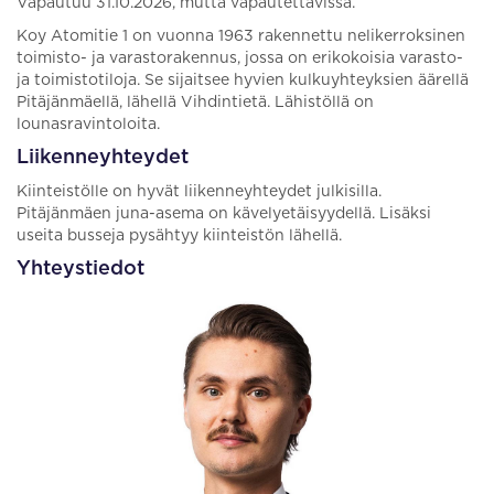
Vapautuu 31.10.2026, mutta vapautettavissa.
Koy Atomitie 1 on vuonna 1963 rakennettu nelikerroksinen
toimisto- ja varastorakennus, jossa on erikokoisia varasto-
ja toimistotiloja. Se sijaitsee hyvien kulkuyhteyksien äärellä
Pitäjänmäellä, lähellä Vihdintietä. Lähistöllä on
lounasravintoloita.
Liikenneyhteydet
Kiinteistölle on hyvät liikenneyhteydet julkisilla.
Pitäjänmäen juna-asema on kävelyetäisyydellä. Lisäksi
useita busseja pysähtyy kiinteistön lähellä.
Yhteystiedot