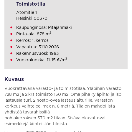
Toimistotila
Atomitie 1
Helsinki 00370
Kaupunginosa: Pitäjänmäki
2
Pinta-ala: 878 m
Kerros: 1. kerros
Vapautuu: 31.10.2026
Rakennusvuosi: 1963
2
Vuokraluokka: 11-15 €/m
Kuvaus
Vuokrattavana varasto- ja toimistotilaa. Yläpihan varasto
728 m2 ja 2.krs toimisto 150 m2. Oma piha (yläpiha) ja iso
lastauslaituri. 2 nosto-ovea lastauslaiturille. Varaston
korkeus vaihtelee, max n. 6 metriä. Tila on mahdollista
yhdistää tavarahissillä
pohjakerroksen 370 m2 tilaan. Sisävalokuvat ovat
esimerkkejä kiinteistön tiloista.