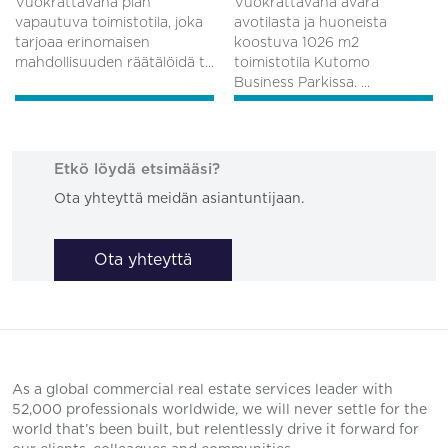
Vuokrattavana pian
Vuokrattavana avara
vapautuva toimistotila, joka
avotilasta ja huoneista
tarjoaa erinomaisen
koostuva 1026 m2
mahdollisuuden räätälöidä t...
toimistotila Kutomo
Business Parkissa. ...
Etkö löydä etsimääsi?
Ota yhteyttä meidän asiantuntijaan.
Ota yhteyttä
As a global commercial real estate services leader with
52,000 professionals worldwide, we will never settle for the
world that’s been built, but relentlessly drive it forward for