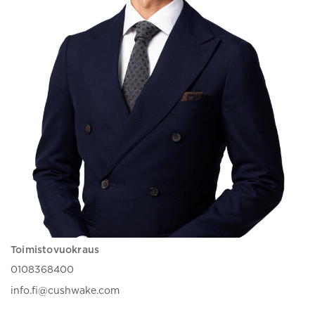
Toimistovuokraus
0108368400
info.fi@cushwake.com