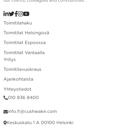
our clients, colleagues and communities.
Toimitilahaku
Toimitilat Helsingissä
Toimitilat Espoossa
Toimitilat Vantaalla
Yritys
Toimitilavuokraus
Ajankohtaista
Yhteystiedot
010 836 8400
info.fi@cushwake.com
Keskuskatu 1 A 00100 Helsinki