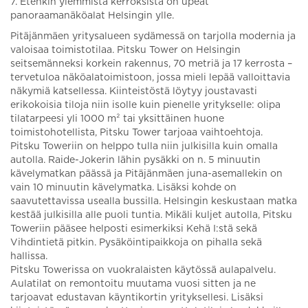
7. Etenkin ylemmistä kerroksista on upeat
panoraamanäköalat Helsingin ylle.
Pitäjänmäen yritysalueen sydämessä on tarjolla modernia ja
valoisaa toimistotilaa. Pitsku Tower on Helsingin
seitsemänneksi korkein rakennus, 70 metriä ja 17 kerrosta –
tervetuloa näköalatoimistoon, jossa mieli lepää valloittavia
näkymiä katsellessa. Kiinteistöstä löytyy joustavasti
erikokoisia tiloja niin isolle kuin pienelle yritykselle: olipa
tilatarpeesi yli 1000 m² tai yksittäinen huone
toimistohotellista, Pitsku Tower tarjoaa vaihtoehtoja.
Pitsku Toweriin on helppo tulla niin julkisilla kuin omalla
autolla. Raide-Jokerin lähin pysäkki on n. 5 minuutin
kävelymatkan päässä ja Pitäjänmäen juna-asemallekin on
vain 10 minuutin kävelymatka. Lisäksi kohde on
saavutettavissa usealla bussilla. Helsingin keskustaan matka
kestää julkisilla alle puoli tuntia. Mikäli kuljet autolla, Pitsku
Toweriin pääsee helposti esimerkiksi Kehä I:stä sekä
Vihdintietä pitkin. Pysäköintipaikkoja on pihalla sekä
hallissa.
Pitsku Towerissa on vuokralaisten käytössä aulapalvelu.
Aulatilat on remontoitu muutama vuosi sitten ja ne
tarjoavat edustavan käyntikortin yrityksellesi. Lisäksi