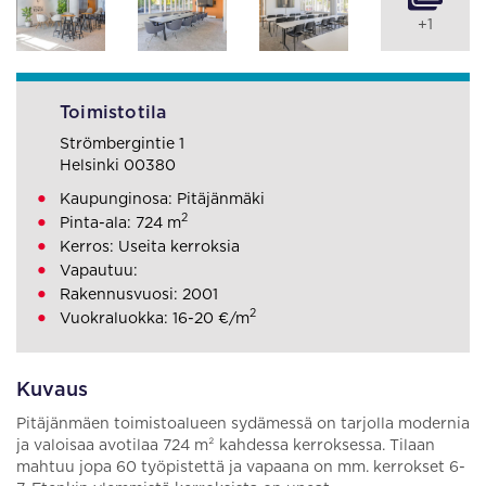
+1
Toimistotila
Strömbergintie 1
Helsinki 00380
Kaupunginosa: Pitäjänmäki
2
Pinta-ala: 724 m
Kerros: Useita kerroksia
Vapautuu:
Rakennusvuosi: 2001
2
Vuokraluokka: 16-20 €/m
Kuvaus
Pitäjänmäen toimistoalueen sydämessä on tarjolla modernia
ja valoisaa avotilaa 724 m² kahdessa kerroksessa. Tilaan
mahtuu jopa 60 työpistettä ja vapaana on mm. kerrokset 6-