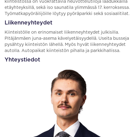
kiinteistössä on vuokrattavia neuvottelutiloja laadukkailla
etäyhteyksillä, sekä iso saunatila ylimmässä 17. kerroksessa.
Työmatkapyöräilijöille löytyy pyöräparkki sekä sosiaalitilat.
Liikenneyhteydet
Kiinteistölle on erinomaiset liikenneyhteydet julkisilla.
Pitäjänmäen juna-asema kävelyetäisyydellä. Useita busseja
pysähtyy kiinteistön lähellä. Myös hyvät liikenneyhteydet
autolla. Autopaikat kiinteistön pihalla ja parkkihallissa.
Yhteystiedot