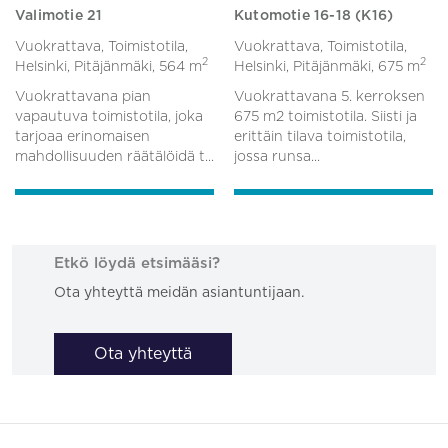
Valimotie 21
Kutomotie 16-18 (K16)
Vuokrattava, Toimistotila,
Vuokrattava, Toimistotila,
2
2
Helsinki, Pitäjänmäki,
564 m
Helsinki, Pitäjänmäki,
675 m
Vuokrattavana pian
Vuokrattavana 5. kerroksen
vapautuva toimistotila, joka
675 m2 toimistotila. Siisti ja
tarjoaa erinomaisen
erittäin tilava toimistotila,
mahdollisuuden räätälöidä t...
jossa runsa...
Etkö löydä etsimääsi?
Ota yhteyttä meidän asiantuntijaan.
Ota yhteyttä