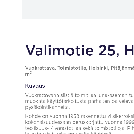
Valimotie 25, H
Vuokrattava, Toimistotila, Helsinki, Pitäjänm
2
m
Kuvaus
Vuokrattavana siistiä toimitilaa juna-aseman t
muokata käyttötarkoitusta parhaiten palvelevan
pysäköintikannelta.
Kohde on vuonna 1958 rakennettu viisikerroksin
kokonaisuudessaan peruskorjattu vuonna 1999
teollisuus- / varastotilaa sekä toimistotiloja. 