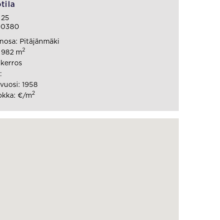
tila
 25
 00380
osa: Pitäjänmäki
2
: 982 m
 kerros
:
vuosi: 1958
2
okka: €/m