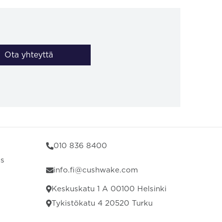
Ota yhteyttä
010 836 8400
us
info.fi@cushwake.com
Keskuskatu 1 A 00100 Helsinki
Tykistökatu 4 20520 Turku