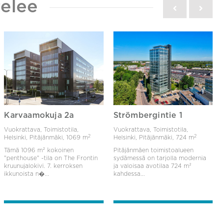
elee
Karvaamokuja 2a
Strömbergintie 1
Vuokrattava, Toimistotila,
Vuokrattava, Toimistotila,
2
2
Helsinki, Pitäjänmäki,
1069 m
Helsinki, Pitäjänmäki,
724 m
Tämä 1096 m² kokoinen
Pitäjänmäen toimistoalueen
"penthouse" -tila on The Frontin
sydämessä on tarjolla modernia
kruunujalokivi. 7. kerroksen
ja valoisaa avotilaa 724 m²
ikkunoista n�...
kahdessa...