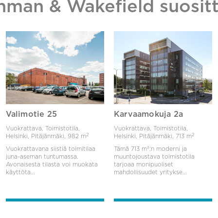
hman & Wakefield suositt
Valimotie 25
Karvaamokuja 2a
Vuokrattava, Toimistotila,
Vuokrattava, Toimistotila,
2
2
Helsinki, Pitäjänmäki,
982 m
Helsinki, Pitäjänmäki,
713 m
Vuokrattavana siistiä toimitilaa
Tämä 713 m²:n moderni ja
juna-aseman tuntumassa.
muuntojoustava toimistotila
Avonaisesta tilasta voi muokata
tarjoaa monipuoliset
käyttöta...
mahdollisuudet yritykse...