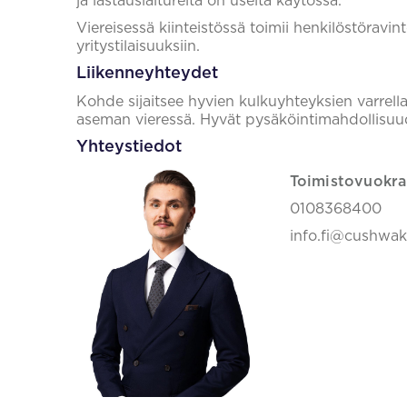
ja lastauslaitureita on useita käytössä.
Viereisessä kiinteistössä toimii henkilöstöravint
yritystilaisuuksiin.
Liikenneyhteydet
Kohde sijaitsee hyvien kulkuyhteyksien varrell
aseman vieressä. Hyvät pysäköintimahdollisuudet
Yhteystiedot
Toimistovuokra
0108368400
info.fi@cushwa