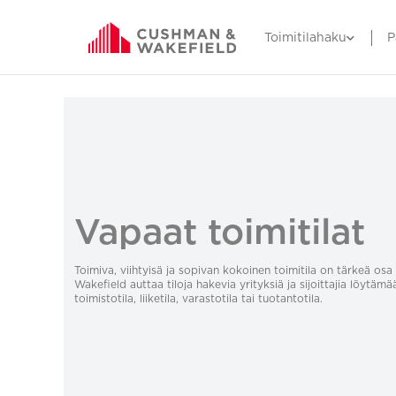
Toimitilahaku
P
Vapaat toimitilat
Toimiva, viihtyisä ja sopivan kokoinen toimitila on tärkeä o
Wakefield auttaa tiloja hakevia yrityksiä ja sijoittajia löytämä
toimistotila, liiketila, varastotila tai tuotantotila.