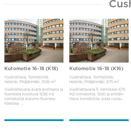
Cus
Kutomotie 16-18 (K18)
Kutomotie 16-18 (K16)
Vuokrattava, Toimistotila,
Vuokrattava, Toimistotila,
2
2
Helsinki, Pitäjänmäki,
1026 m
Helsinki, Pitäjänmäki,
675 m
Vuokrattavana avara avotilasta ja
Vuokrattavana 5. kerroksen 675
huoneista koostuva 1026 m2
m2 toimistotila. Siisti ja erittäin
toimistotila Kutomo Business
tilava toimistotila, jossa runsa...
Parkissa. ...