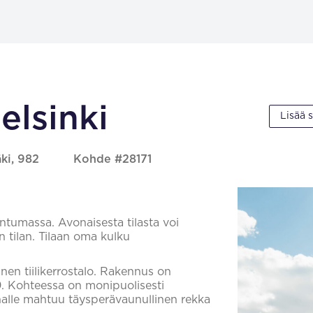
elsinki
Lisää 
äki, 982
Kohde #28171
untumassa. Avonaisesta tilasta voi
 tilan. Tilaan oma kulku
en tiilikerrostalo. Rakennus on
. Kohteessa on monipuolisesti
Pihalle mahtuu täysperävaunullinen rekka