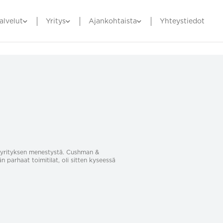
alvelut
Yritys
Ajankohtaista
Yhteystiedot
sa yrityksen menestystä. Cushman &
än parhaat toimitilat, oli sitten kyseessä