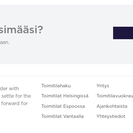
simääsi?
aan.
Toimitilahaku
Yritys
ader with
settle for the
Toimitilat Helsingissä
Toimitilavuokra
t forward for
Toimitilat Espoossa
Ajankohtaista
Toimitilat Vantaalla
Yhteystiedot