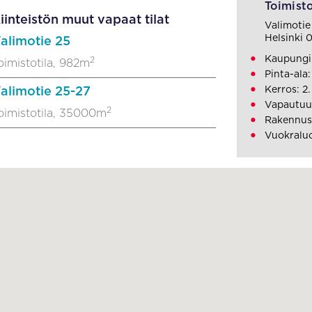
Toimisto
iinteistön muut vapaat tilat
Valimotie
Helsinki
alimotie 25
Kaupungin
2
oimistotila, 982m
Pinta-ala
Kerros: 2.
alimotie 25-27
Vapautuu
2
oimistotila, 35000m
Rakennus
Vuokralu