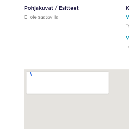
Pohjakuvat / Esitteet
K
V
Ei ole saatavilla
T
V
T