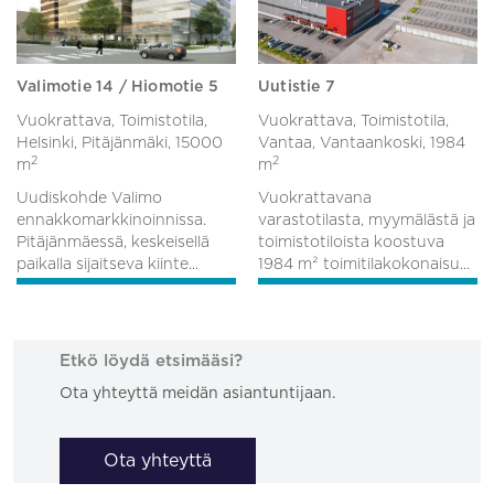
Valimotie 14 / Hiomotie 5
Uutistie 7
Vuokrattava, Toimistotila,
Vuokrattava, Toimistotila,
Helsinki, Pitäjänmäki,
15000
Vantaa, Vantaankoski,
1984
2
2
m
m
Uudiskohde Valimo
Vuokrattavana
ennakkomarkkinoinnissa.
varastotilasta, myymälästä ja
Pitäjänmäessä, keskeisellä
toimistotiloista koostuva
paikalla sijaitseva kiinte...
1984 m² toimitilakokonaisu...
Etkö löydä etsimääsi?
Ota yhteyttä meidän asiantuntijaan.
Ota yhteyttä