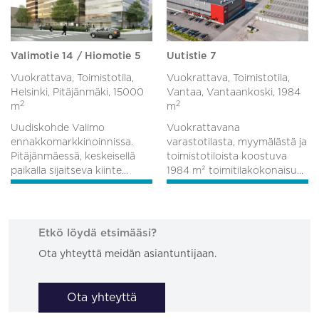
Valimotie 14 / Hiomotie 5
Uutistie 7
Vuokrattava, Toimistotila,
Vuokrattava, Toimistotila,
Helsinki, Pitäjänmäki,
15000
Vantaa, Vantaankoski,
1984
2
2
m
m
Uudiskohde Valimo
Vuokrattavana
ennakkomarkkinoinnissa.
varastotilasta, myymälästä ja
Pitäjänmäessä, keskeisellä
toimistotiloista koostuva
paikalla sijaitseva kiinte...
1984 m² toimitilakokonaisu...
Etkö löydä etsimääsi?
Ota yhteyttä meidän asiantuntijaan.
Ota yhteyttä