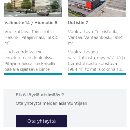
Valimotie 14 / Hiomotie 5
Uutistie 7
Vuokrattava, Toimistotila,
Vuokrattava, Toimistotila,
Helsinki, Pitäjänmäki,
15000
Vantaa, Vantaankoski,
1984
2
2
m
m
Uudiskohde Valimo
Vuokrattavana
ennakkomarkkinoinnissa.
varastotilasta, myymälästä ja
Pitäjänmäessä, keskeisellä
toimistotiloista koostuva
paikalla sijaitseva kiinte...
1984 m² toimitilakokonaisu...
Etkö löydä etsimääsi?
Ota yhteyttä meidän asiantuntijaan.
Ota yhteyttä