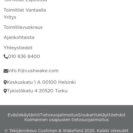
Toimitilat Vantaalla
Yritys
Toimitilavuokraus
Ajankohtaista
Yhteystiedot
010 836 8400
info.fi@cushwake.com
Keskuskatu 1 A 00100 Helsinki
Tykistökatu 4 20520 Turku
Evästekäytäntö
Tietosuojailmoitus
Sivukartta
Käyttöehdot
Kolmannen osapuolen tietosuojailmoitus
© Tekijänoikeus Cushman & Wakefield 2025. Kaikki oikeudet