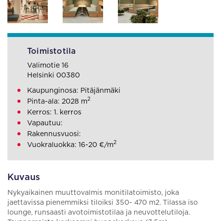
Toimistotila
Valimotie 16
Helsinki 00380
Kaupunginosa: Pitäjänmäki
2
Pinta-ala: 2028 m
Kerros: 1. kerros
Vapautuu:
Rakennusvuosi:
2
Vuokraluokka: 16-20 €/m
Kuvaus
Nykyaikainen muuttovalmis monitilatoimisto, joka
jaettavissa pienemmiksi tiloiksi 350- 470 m2. Tilassa iso
lounge, runsaasti avotoimistotilaa ja neuvottelutiloja.