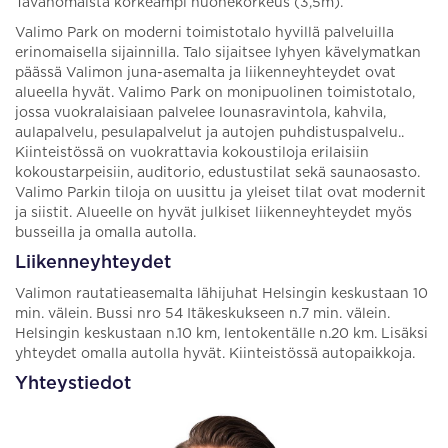
Tavanomaista korkeampi huonekorkeus (3,5m).
Valimo Park on moderni toimistotalo hyvillä palveluilla
erinomaisella sijainnilla. Talo sijaitsee lyhyen kävelymatkan
päässä Valimon juna-asemalta ja liikenneyhteydet ovat
alueella hyvät. Valimo Park on monipuolinen toimistotalo,
jossa vuokralaisiaan palvelee lounasravintola, kahvila,
aulapalvelu, pesulapalvelut ja autojen puhdistuspalvelu..
Kiinteistössä on vuokrattavia kokoustiloja erilaisiin
kokoustarpeisiin, auditorio, edustustilat sekä saunaosasto.
Valimo Parkin tiloja on uusittu ja yleiset tilat ovat modernit
ja siistit. Alueelle on hyvät julkiset liikenneyhteydet myös
busseilla ja omalla autolla.
Liikenneyhteydet
Valimon rautatieasemalta lähijuhat Helsingin keskustaan 10
min. välein. Bussi nro 54 Itäkeskukseen n.7 min. välein.
Helsingin keskustaan n.10 km, lentokentälle n.20 km. Lisäksi
yhteydet omalla autolla hyvät. Kiinteistössä autopaikkoja.
Yhteystiedot