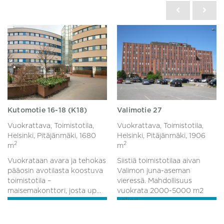
Kutomotie 16-18 (K18)
Valimotie 27
Vuokrattava, Toimistotila,
Vuokrattava, Toimistotila,
Helsinki, Pitäjänmäki,
1680
Helsinki, Pitäjänmäki,
1906
2
2
m
m
Vuokrataan avara ja tehokas
Siistiä toimistotilaa aivan
pääosin avotilasta koostuva
Valimon juna-aseman
toimistotila –
vieressä. Mahdollisuus
maisemakonttori, josta up...
vuokrata 2000-5000 m2
kokon...