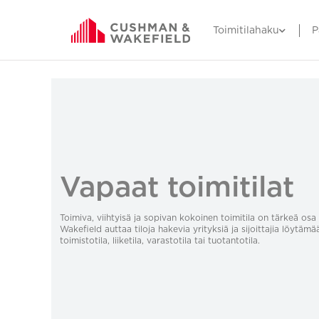
Toimitilahaku
P
Vapaat toimitilat
Toimiva, viihtyisä ja sopivan kokoinen toimitila on tärkeä o
Wakefield auttaa tiloja hakevia yrityksiä ja sijoittajia löytämä
toimistotila, liiketila, varastotila tai tuotantotila.