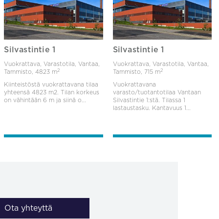
Silvastintie 1
Silvastintie 1
Vuokrattava, Varastotila, Vantaa,
Vuokrattava, Varastotila, Vantaa,
2
2
Tammisto,
4823 m
Tammisto,
715 m
Kiinteistöstä vuokrattavana tilaa
Vuokrattavana
yhteensä 4823 m2. Tilan korkeus
varasto/tuotantotilaa Vantaan
on vähintään 6 m ja siinä o...
Silvastintie 1:stä. Tilassa 1
lastaustasku. Kantavuus 1...
Ota yhteyttä