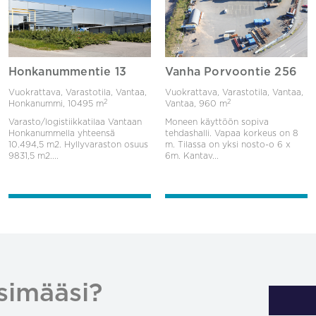
Honkanummentie 13
Vanha Porvoontie 256
Vuokrattava, Varastotila, Vantaa,
Vuokrattava, Varastotila, Vantaa,
2
2
Honkanummi,
10495 m
Vantaa,
960 m
Varasto/logistiikkatilaa Vantaan
Moneen käyttöön sopiva
Honkanummella yhteensä
tehdashalli. Vapaa korkeus on 8
10.494,5 m2. Hyllyvaraston osuus
m. Tilassa on yksi nosto-o 6 x
9831,5 m2....
6m. Kantav...
simääsi?