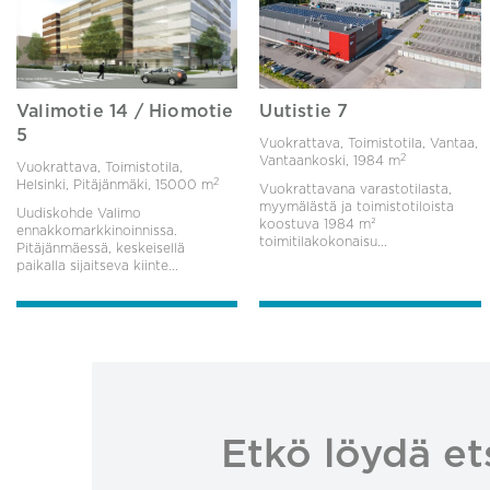
Valimotie 14 / Hiomotie
Uutistie 7
5
Vuokrattava, Toimistotila, Vantaa,
2
Vantaankoski,
1984 m
Vuokrattava, Toimistotila,
2
Helsinki, Pitäjänmäki,
15000 m
Vuokrattavana varastotilasta,
myymälästä ja toimistotiloista
Uudiskohde Valimo
koostuva 1984 m²
ennakkomarkkinoinnissa.
toimitilakokonaisu...
Pitäjänmäessä, keskeisellä
paikalla sijaitseva kiinte...
Etkö löydä et