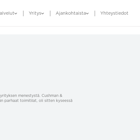
alvelut
Yritys
Ajankohtaista
Yhteystiedot
sa yrityksen menestystä. Cushman &
än parhaat toimitilat, oli sitten kyseessä