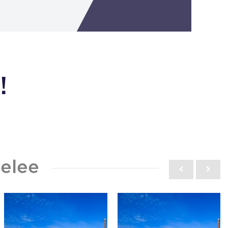
!
elee