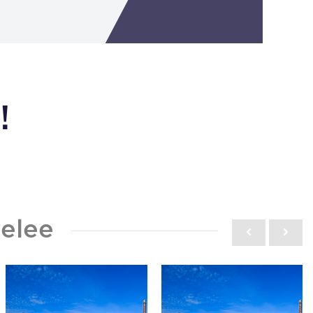
!
elee