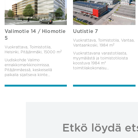
Valimotie 14 / Hiomotie
Uutistie 7
5
Vuokrattava, Toimistotila, Vantaa,
2
Vantaankoski,
1984 m
Vuokrattava, Toimistotila,
2
Helsinki, Pitäjänmäki,
15000 m
Vuokrattavana varastotilasta,
myymälästä ja toimistotiloista
Uudiskohde Valimo
koostuva 1984 m²
ennakkomarkkinoinnissa.
toimitilakokonaisu...
Pitäjänmäessä, keskeisellä
paikalla sijaitseva kiinte...
Etkö löydä et