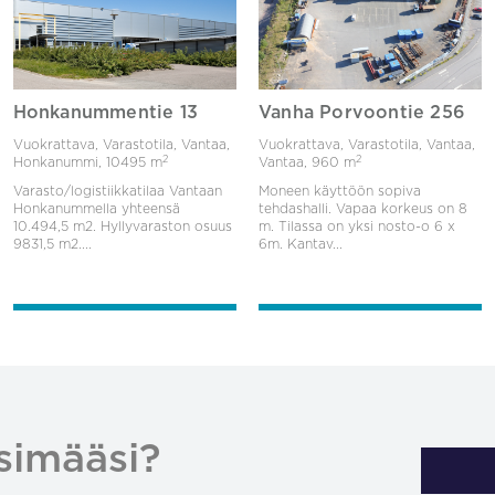
Honkanummentie 13
Vanha Porvoontie 256
Vuokrattava, Varastotila, Vantaa,
Vuokrattava, Varastotila, Vantaa,
2
2
Honkanummi,
10495 m
Vantaa,
960 m
Varasto/logistiikkatilaa Vantaan
Moneen käyttöön sopiva
Honkanummella yhteensä
tehdashalli. Vapaa korkeus on 8
10.494,5 m2. Hyllyvaraston osuus
m. Tilassa on yksi nosto-o 6 x
9831,5 m2....
6m. Kantav...
simääsi?