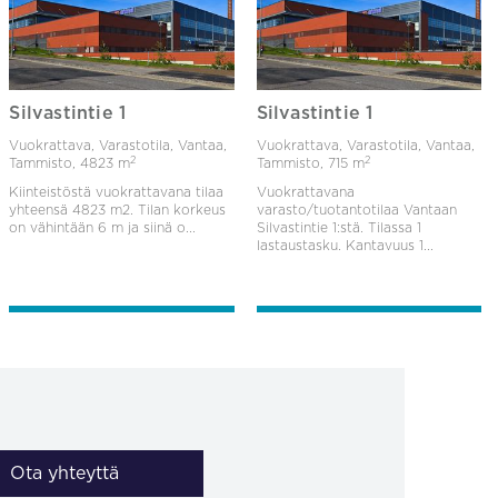
Silvastintie 1
Silvastintie 1
Vuokrattava, Varastotila, Vantaa,
Vuokrattava, Varastotila, Vantaa,
2
2
Tammisto,
4823 m
Tammisto,
715 m
Kiinteistöstä vuokrattavana tilaa
Vuokrattavana
yhteensä 4823 m2. Tilan korkeus
varasto/tuotantotilaa Vantaan
on vähintään 6 m ja siinä o...
Silvastintie 1:stä. Tilassa 1
lastaustasku. Kantavuus 1...
Ota yhteyttä