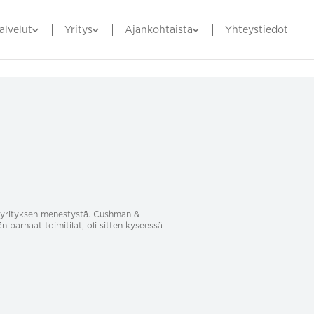
alvelut
Yritys
Ajankohtaista
Yhteystiedot
sa yrityksen menestystä. Cushman &
än parhaat toimitilat, oli sitten kyseessä