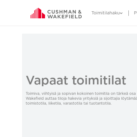
Toimitilahaku
P
Vapaat toimitilat
Toimiva, viihtyisä ja sopivan kokoinen toimitila on tärkeä o
Wakefield auttaa tiloja hakevia yrityksiä ja sijoittajia löytämä
toimistotila, liiketila, varastotila tai tuotantotila.