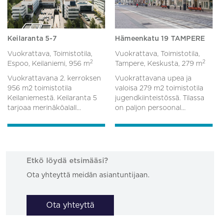
Keilaranta 5-7
Hämeenkatu 19 TAMPERE
Vuokrattava, Toimistotila,
Vuokrattava, Toimistotila,
2
2
Espoo, Keilaniemi,
956 m
Tampere, Keskusta,
279 m
Vuokrattavana 2. kerroksen
Vuokrattavana upea ja
956 m2 toimistotila
valoisa 279 m2 toimistotila
Keilaniemestä. Keilaranta 5
jugendkiinteistössä. Tilassa
tarjoaa merinäköalall...
on paljon persoonal...
Etkö löydä etsimääsi?
Ota yhteyttä meidän asiantuntijaan.
Ota yhteyttä