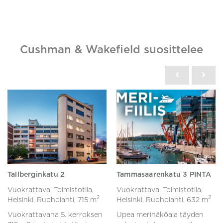
Cushman & Wakefield suosittelee
Tallberginkatu 2
Tammasaarenkatu 3 PINTA
Vuokrattava, Toimistotila,
Vuokrattava, Toimistotila,
2
2
Helsinki, Ruoholahti,
715 m
Helsinki, Ruoholahti,
632 m
Vuokrattavana 5. kerroksen
Upea merinäköala täyden