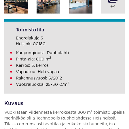
+4
Toimistotila
Energiakuja 3
Helsinki 00180
Kaupunginosa: Ruoholahti
2
Pinta-ala: 800 m
Kerros: 5. kerros
Vapautuu: Heti vapaa
Rakennusvuosi: 5/2012
2
Vuokraluokka: 25-30 €/m
Kuvaus
Vuokrataan viidennestä kerroksesta 800 m² toimisto upeilla
merinäköaloilla Technopolis Ruoholahdessa Helsingissä.
Tilassa on runsaasti avotilaa ja erikokoisia huoneita, iso