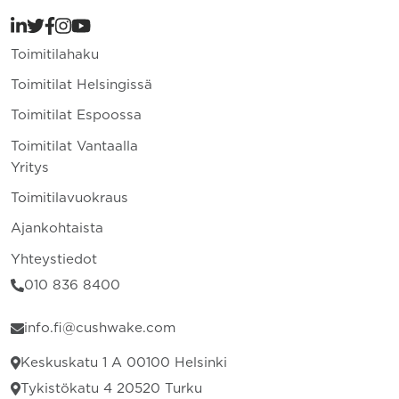
Toimitilahaku
Toimitilat Helsingissä
Toimitilat Espoossa
Toimitilat Vantaalla
Yritys
Toimitilavuokraus
Ajankohtaista
Yhteystiedot
010 836 8400
info.fi@cushwake.com
Keskuskatu 1 A 00100 Helsinki
Tykistökatu 4 20520 Turku