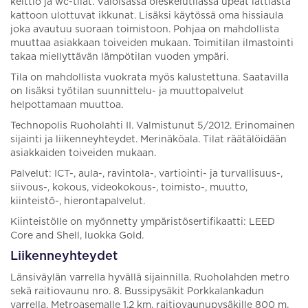
keittiö ja wc-tilat. Valoisassa oleskelutilassa upeat lattiasta
kattoon ulottuvat ikkunat. Lisäksi käytössä oma hissiaula
joka avautuu suoraan toimistoon. Pohjaa on mahdollista
muuttaa asiakkaan toiveiden mukaan. Toimitilan ilmastointi
takaa miellyttävän lämpötilan vuoden ympäri.
Tila on mahdollista vuokrata myös kalustettuna. Saatavilla
on lisäksi työtilan suunnittelu- ja muuttopalvelut
helpottamaan muuttoa.
Technopolis Ruoholahti II. Valmistunut 5/2012. Erinomainen
sijainti ja liikenneyhteydet. Merinäköala. Tilat räätälöidään
asiakkaiden toiveiden mukaan.
Palvelut: ICT-, aula-, ravintola-, vartiointi- ja turvallisuus-,
siivous-, kokous, videokokous-, toimisto-, muutto,
kiinteistö-, hierontapalvelut.
Kiinteistölle on myönnetty ympäristösertifikaatti: LEED
Core and Shell, luokka Gold.
Liikenneyhteydet
Länsiväylän varrella hyvällä sijainnilla. Ruoholahden metro
sekä raitiovaunu nro. 8. Bussipysäkit Porkkalankadun
varrella. Metroasemalle 1,2 km, raitiovaunupysäkille 800 m,