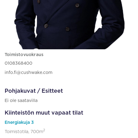
Toimistovuokraus
0108368400
info.fi@cushwake.com
Pohjakuvat / Esitteet
Ei ole saatavilla
Kiinteistön muut vapaat tilat
Energiakuja 3
2
Toimistotila, 700m