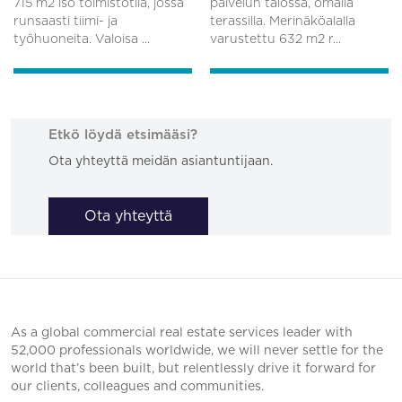
715 m2 iso toimistotila, jossa
palvelun talossa, omalla
runsaasti tiimi- ja
terassilla. Merinäköalalla
työhuoneita. Valoisa ...
varustettu 632 m2 r...
Etkö löydä etsimääsi?
Ota yhteyttä meidän asiantuntijaan.
Ota yhteyttä
As a global commercial real estate services leader with
52,000 professionals worldwide, we will never settle for the
world that’s been built, but relentlessly drive it forward for
our clients, colleagues and communities.