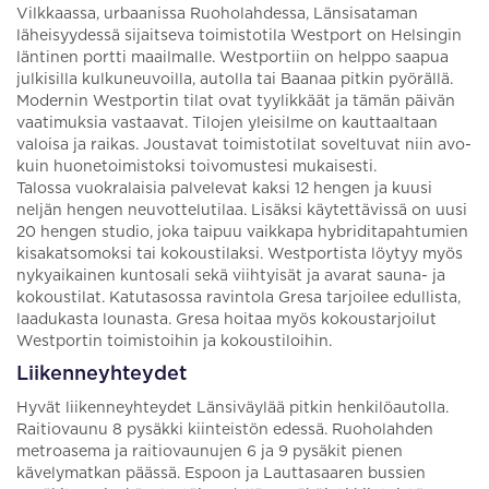
Vilkkaassa, urbaanissa Ruoholahdessa, Länsisataman
läheisyydessä sijaitseva toimistotila Westport on Helsingin
läntinen portti maailmalle. Westportiin on helppo saapua
julkisilla kulkuneuvoilla, autolla tai Baanaa pitkin pyörällä.
Modernin Westportin tilat ovat tyylikkäät ja tämän päivän
vaatimuksia vastaavat. Tilojen yleisilme on kauttaaltaan
valoisa ja raikas. Joustavat toimistotilat soveltuvat niin avo-
kuin huonetoimistoksi toivomustesi mukaisesti.
Talossa vuokralaisia palvelevat kaksi 12 hengen ja kuusi
neljän hengen neuvottelutilaa. Lisäksi käytettävissä on uusi
20 hengen studio, joka taipuu vaikkapa hybriditapahtumien
kisakatsomoksi tai kokoustilaksi. Westportista löytyy myös
nykyaikainen kuntosali sekä viihtyisät ja avarat sauna- ja
kokoustilat. Katutasossa ravintola Gresa tarjoilee edullista,
laadukasta lounasta. Gresa hoitaa myös kokoustarjoilut
Westportin toimistoihin ja kokoustiloihin.
Liikenneyhteydet
Hyvät liikenneyhteydet Länsiväylää pitkin henkilöautolla.
Raitiovaunu 8 pysäkki kiinteistön edessä. Ruoholahden
metroasema ja raitiovaunujen 6 ja 9 pysäkit pienen
kävelymatkan päässä. Espoon ja Lauttasaaren bussien