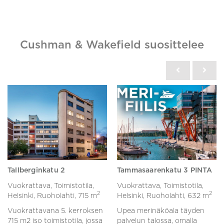
Cushman & Wakefield suosittelee
Tallberginkatu 2
Tammasaarenkatu 3 PINTA
Vuokrattava, Toimistotila,
Vuokrattava, Toimistotila,
2
2
Helsinki, Ruoholahti,
715 m
Helsinki, Ruoholahti,
632 m
Vuokrattavana 5. kerroksen
Upea merinäköala täyden
715 m2 iso toimistotila, jossa
palvelun talossa, omalla