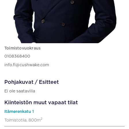
Toimistovuokraus
0108368400
info.fi@cushwake.com
Pohjakuvat / Esitteet
Ei ole saatavilla
Kiinteistön muut vapaat tilat
Itämerenkatu 1
2
Toimistotila, 800m