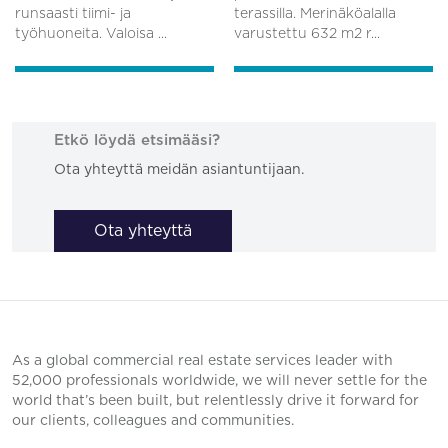
runsaasti tiimi- ja
terassilla. Merinäköalalla
työhuoneita. Valoisa ...
varustettu 632 m2 r...
Etkö löydä etsimääsi?
Ota yhteyttä meidän asiantuntijaan.
Ota yhteyttä
As a global commercial real estate services leader with
52,000 professionals worldwide, we will never settle for the
world that’s been built, but relentlessly drive it forward for
our clients, colleagues and communities.