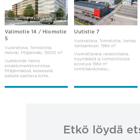
Valimotie 14 / Hiomotie
Uutistie 7
5
Vuokrattava, Toimistotila, Vantaa,
2
Vantaankoski,
1984 m
Vuokrattava, Toimistotila,
2
Helsinki, Pitäjänmäki,
15000 m
Vuokrattavana varastotilasta,
myymälästä ja toimistotiloista
Uudiskohde Valimo
koostuva 1984 m²
ennakkomarkkinoinnissa.
toimitilakokonaisu...
Pitäjänmäessä, keskeisellä
paikalla sijaitseva kiinte...
Etkö löydä et