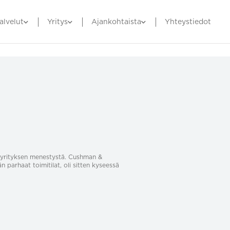
alvelut
Yritys
Ajankohtaista
Yhteystiedot
sa yrityksen menestystä. Cushman &
än parhaat toimitilat, oli sitten kyseessä