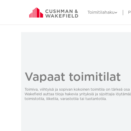
Toimitilahaku
P
Vapaat toimitilat
Toimiva, viihtyisä ja sopivan kokoinen toimitila on tärkeä o
Wakefield auttaa tiloja hakevia yrityksiä ja sijoittajia löytämä
toimistotila, liiketila, varastotila tai tuotantotila.