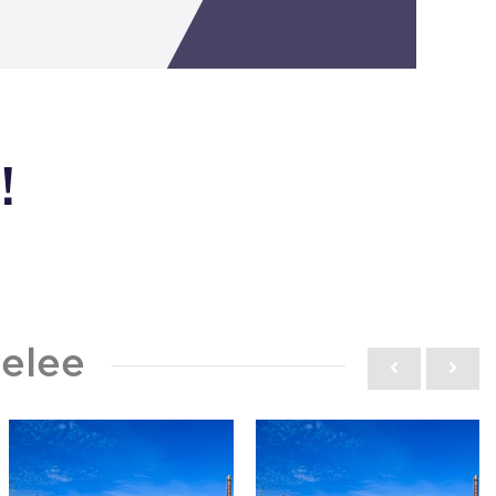
!
elee