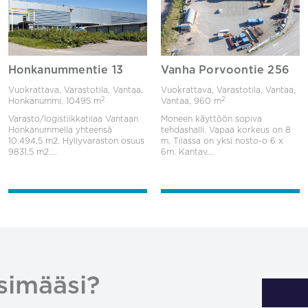
Honkanummentie 13
Vanha Porvoontie 256
Vuokrattava, Varastotila, Vantaa,
Vuokrattava, Varastotila, Vantaa,
2
2
Honkanummi,
10495 m
Vantaa,
960 m
Varasto/logistiikkatilaa Vantaan
Moneen käyttöön sopiva
Honkanummella yhteensä
tehdashalli. Vapaa korkeus on 8
10.494,5 m2. Hyllyvaraston osuus
m. Tilassa on yksi nosto-o 6 x
9831,5 m2....
6m. Kantav...
simääsi?