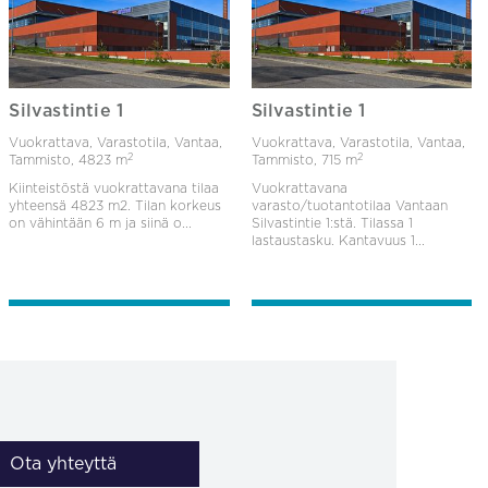
Silvastintie 1
Silvastintie 1
Vuokrattava, Varastotila, Vantaa,
Vuokrattava, Varastotila, Vantaa,
2
2
Tammisto,
4823 m
Tammisto,
715 m
Kiinteistöstä vuokrattavana tilaa
Vuokrattavana
yhteensä 4823 m2. Tilan korkeus
varasto/tuotantotilaa Vantaan
on vähintään 6 m ja siinä o...
Silvastintie 1:stä. Tilassa 1
lastaustasku. Kantavuus 1...
Ota yhteyttä