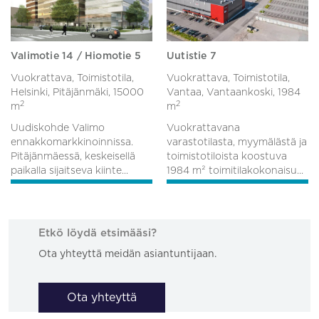
Valimotie 14 / Hiomotie 5
Uutistie 7
Vuokrattava, Toimistotila,
Vuokrattava, Toimistotila,
Helsinki, Pitäjänmäki,
15000
Vantaa, Vantaankoski,
1984
2
2
m
m
Uudiskohde Valimo
Vuokrattavana
ennakkomarkkinoinnissa.
varastotilasta, myymälästä ja
Pitäjänmäessä, keskeisellä
toimistotiloista koostuva
paikalla sijaitseva kiinte...
1984 m² toimitilakokonaisu...
Etkö löydä etsimääsi?
Ota yhteyttä meidän asiantuntijaan.
Ota yhteyttä