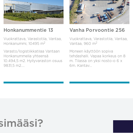
Honkanummentie 13
Vanha Porvoontie 256
Vuokrattava, Varastotila, Vantaa,
Vuokrattava, Varastotila, Vantaa,
2
2
Honkanummi,
10495 m
Vantaa,
960 m
Varasto/logistiikkatilaa Vantaan
Moneen käyttöön sopiva
Honkanummella yhteensä
tehdashalli. Vapaa korkeus on 8
10.494,5 m2. Hyllyvaraston osuus
m. Tilassa on yksi nosto-o 6 x
9831,5 m2....
6m. Kantav...
simääsi?