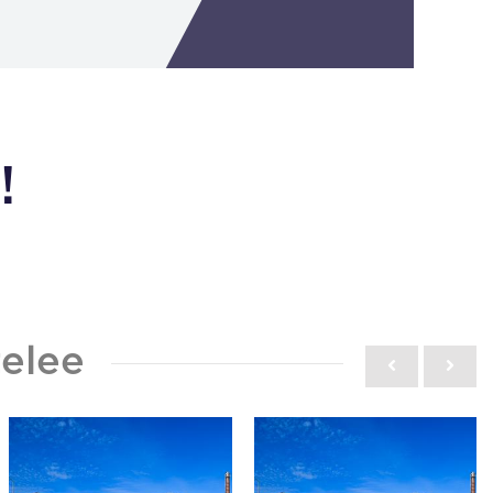
!
elee