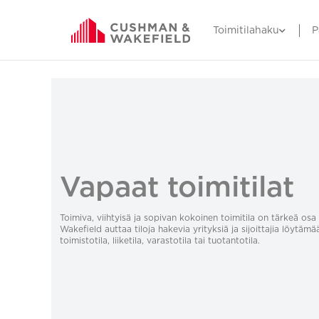
Toimitilahaku
P
Vapaat toimitilat
Toimiva, viihtyisä ja sopivan kokoinen toimitila on tärkeä o
Wakefield auttaa tiloja hakevia yrityksiä ja sijoittajia löytämä
toimistotila, liiketila, varastotila tai tuotantotila.