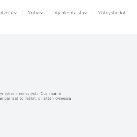
alvelut
Yritys
Ajankohtaista
Yhteystiedot
sa yrityksen menestystä. Cushman &
än parhaat toimitilat, oli sitten kyseessä