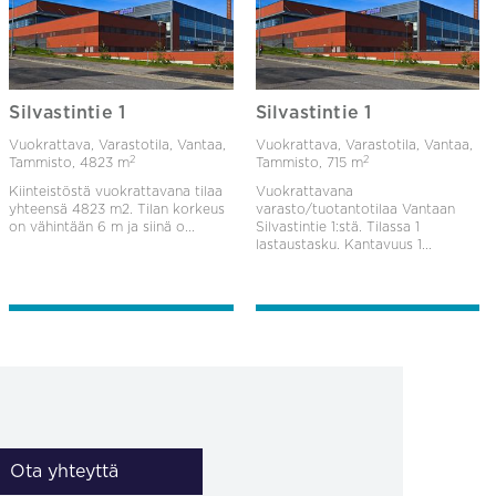
Silvastintie 1
Silvastintie 1
Vuokrattava, Varastotila, Vantaa,
Vuokrattava, Varastotila, Vantaa,
2
2
Tammisto,
4823 m
Tammisto,
715 m
Kiinteistöstä vuokrattavana tilaa
Vuokrattavana
yhteensä 4823 m2. Tilan korkeus
varasto/tuotantotilaa Vantaan
on vähintään 6 m ja siinä o...
Silvastintie 1:stä. Tilassa 1
lastaustasku. Kantavuus 1...
Ota yhteyttä