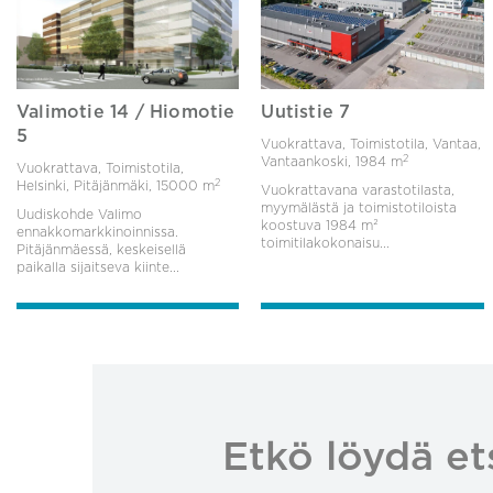
Valimotie 14 / Hiomotie
Uutistie 7
5
Vuokrattava, Toimistotila, Vantaa,
2
Vantaankoski,
1984 m
Vuokrattava, Toimistotila,
2
Helsinki, Pitäjänmäki,
15000 m
Vuokrattavana varastotilasta,
myymälästä ja toimistotiloista
Uudiskohde Valimo
koostuva 1984 m²
ennakkomarkkinoinnissa.
toimitilakokonaisu...
Pitäjänmäessä, keskeisellä
paikalla sijaitseva kiinte...
Etkö löydä et