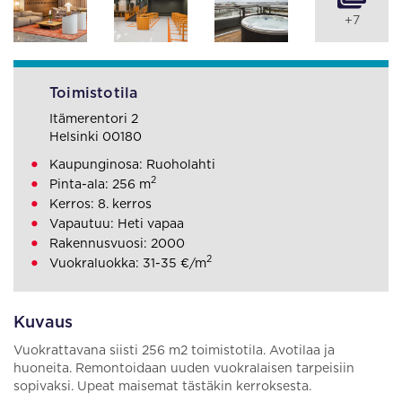
+7
Toimistotila
Itämerentori 2
Helsinki 00180
Kaupunginosa: Ruoholahti
2
Pinta-ala: 256 m
Kerros: 8. kerros
Vapautuu: Heti vapaa
Rakennusvuosi: 2000
2
Vuokraluokka: 31-35 €/m
Kuvaus
Vuokrattavana siisti 256 m2 toimistotila. Avotilaa ja
huoneita. Remontoidaan uuden vuokralaisen tarpeisiin
sopivaksi. Upeat maisemat tästäkin kerroksesta.