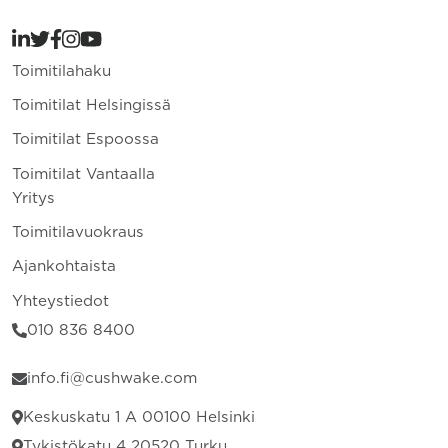
Toimitilahaku
Toimitilat Helsingissä
Toimitilat Espoossa
Toimitilat Vantaalla
Yritys
Toimitilavuokraus
Ajankohtaista
Yhteystiedot
010 836 8400
info.fi@cushwake.com
Keskuskatu 1 A 00100 Helsinki
Tykistökatu 4 20520 Turku