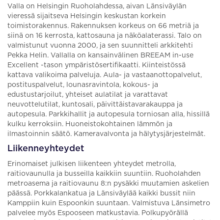
Valla on Helsingin Ruoholahdessa, aivan Länsiväylän
vieressä sijaitseva Helsingin keskustan korkein
toimistorakennus. Rakennuksen korkeus on 66 metriä ja
siinä on 16 kerrosta, kattosauna ja näköalaterassi. Talo on
valmistunut vuonna 2000, ja sen suunnitteli arkkitehti
Pekka Helin. Vallalla on kansainvälinen BREEAM in-use
Excellent -tason ympäristösertifikaatti. Kiinteistössä
kattava valikoima palveluja. Aula- ja vastaanottopalvelut,
postituspalvelut, lounasravintola, kokous- ja
edustustarjoilut, yhteiset aulatilat ja varattavat
neuvottelutilat, kuntosali, päivittäistavarakauppa ja
autopesula. Parkkihallit ja autopesula torniosan alla, hissillä
kulku kerroksiin. Huoneistokohtainen lämmön ja
ilmastoinnin säätö. Kameravalvonta ja hälytysjärjestelmät.
Liikenneyhteydet
Erinomaiset julkisen liikenteen yhteydet metrolla,
raitiovaunulla ja busseilla kaikkiin suuntiin. Ruoholahden
metroasema ja raitiovaunu 8:n pysäkki muutamien askelien
päässä. Porkkalankatua ja Länsiväylää kaikki bussit niin
Kamppiin kuin Espoonkin suuntaan. Valmistuva Länsimetro
palvelee myös Espooseen matkustavia. Polkupyörällä