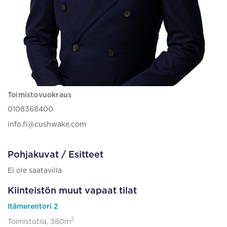
Toimistovuokraus
0108368400
info.fi@cushwake.com
Pohjakuvat / Esitteet
Ei ole saatavilla
Kiinteistön muut vapaat tilat
Itämerentori 2
2
Toimistotila, 380m