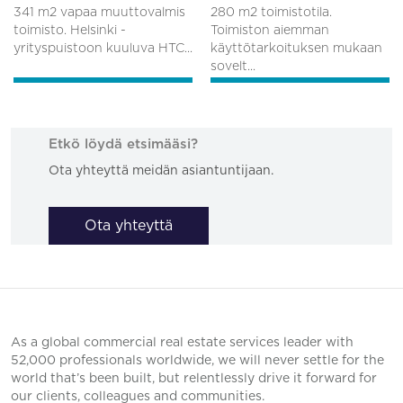
341 m2 vapaa muuttovalmis
280 m2 toimistotila.
toimisto. Helsinki -
Toimiston aiemman
yrityspuistoon kuuluva HTC...
käyttötarkoituksen mukaan
sovelt...
Etkö löydä etsimääsi?
Ota yhteyttä meidän asiantuntijaan.
Ota yhteyttä
As a global commercial real estate services leader with
52,000 professionals worldwide, we will never settle for the
world that’s been built, but relentlessly drive it forward for
our clients, colleagues and communities.