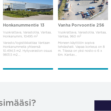
Honkanummentie 13
Vanha Porvoontie 256
Vuokrattava, Varastotila, Vantaa,
Vuokrattava, Varastotila, Vantaa,
2
2
Honkanummi,
10495 m
Vantaa,
960 m
Varasto/logistiikkatilaa Vantaan
Moneen käyttöön sopiva
Honkanummella yhteensä
tehdashalli. Vapaa korkeus on 8
10.494,5 m2. Hyllyvaraston osuus
m. Tilassa on yksi nosto-o 6 x
9831,5 m2....
6m. Kantav...
simääsi?