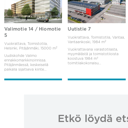
Valimotie 14 / Hiomotie
Uutistie 7
5
Vuokrattava, Toimistotila, Vantaa,
2
Vantaankoski,
1984 m
Vuokrattava, Toimistotila,
2
Helsinki, Pitäjänmäki,
15000 m
Vuokrattavana varastotilasta,
myymälästä ja toimistotiloista
Uudiskohde Valimo
koostuva 1984 m²
ennakkomarkkinoinnissa.
toimitilakokonaisu...
Pitäjänmäessä, keskeisellä
paikalla sijaitseva kiinte...
Etkö löydä et