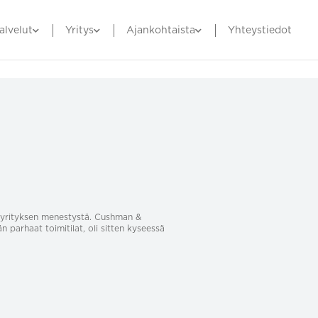
alvelut
Yritys
Ajankohtaista
Yhteystiedot
sa yrityksen menestystä. Cushman &
än parhaat toimitilat, oli sitten kyseessä