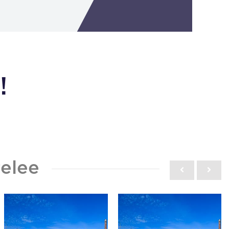
!
elee