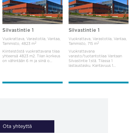
Silvastintie 1
Silvastintie 1
Vuokrattava, Varastotila, Vantaa,
Vuokrattava, Varastotila, Vantaa,
2
2
Tammisto,
4823 m
Tammisto,
715 m
Kiinteistöstä vuokrattavana tilaa
Vuokrattavana
yhteensä 4823 m2. Tilan korkeus
varasto/tuotantotilaa Vantaan
on vähintään 6 m ja siinä o...
Silvastintie 1:stä. Tilassa 1
lastaustasku. Kantavuus 1...
Ota yhteyttä