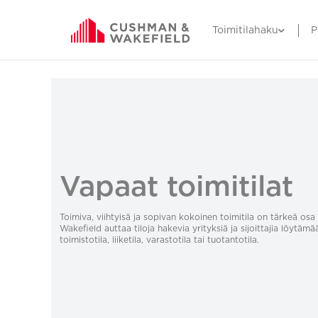
Toimitilahaku
P
Vapaat toimitilat
Toimiva, viihtyisä ja sopivan kokoinen toimitila on tärkeä o
Wakefield auttaa tiloja hakevia yrityksiä ja sijoittajia löytämä
toimistotila, liiketila, varastotila tai tuotantotila.