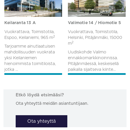
Keilaranta 13 A
Valimotie 14 / Hiomotie 5
Vuokrattava, Toimistotila,
Vuokrattava, Toimistotila,
2
Espoo, Keilaniemi,
965 m
Helsinki, Pitäjänmäki,
15000
2
m
Tarjoamme ainutlaatuisen
mahdollisuuden vuokrata
Uudiskohde Valimo
yksi Keilaniemen
ennakkomarkkinoinnissa.
hienoimmista toimitiloista,
Pitäjänmäessä, keskeisellä
jotka ...
paikalla sijaitseva kiinte...
Etkö löydä etsimääsi?
Ota yhteyttä meidän asiantuntijaan.
Ota yhteyttä