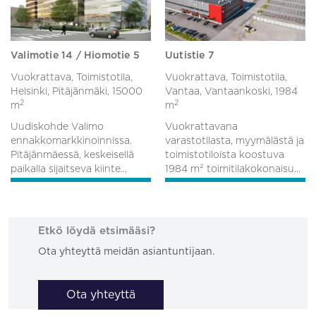
Valimotie 14 / Hiomotie 5
Uutistie 7
Vuokrattava, Toimistotila,
Vuokrattava, Toimistotila,
Helsinki, Pitäjänmäki,
15000
Vantaa, Vantaankoski,
1984
2
2
m
m
Uudiskohde Valimo
Vuokrattavana
ennakkomarkkinoinnissa.
varastotilasta, myymälästä ja
Pitäjänmäessä, keskeisellä
toimistotiloista koostuva
paikalla sijaitseva kiinte...
1984 m² toimitilakokonaisu...
Etkö löydä etsimääsi?
Ota yhteyttä meidän asiantuntijaan.
Ota yhteyttä