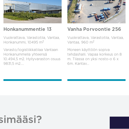
Honkanummentie 13
Vanha Porvoontie 256
Vuokrattava, Varastotila, Vantaa,
Vuokrattava, Varastotila, Vantaa,
2
2
Honkanummi,
10495 m
Vantaa,
960 m
Varasto/logistiikkatilaa Vantaan
Moneen käyttöön sopiva
Honkanummella yhteensä
tehdashalli. Vapaa korkeus on 8
10.494,5 m2. Hyllyvaraston osuus
m. Tilassa on yksi nosto-o 6 x
9831,5 m2....
6m. Kantav...
simääsi?