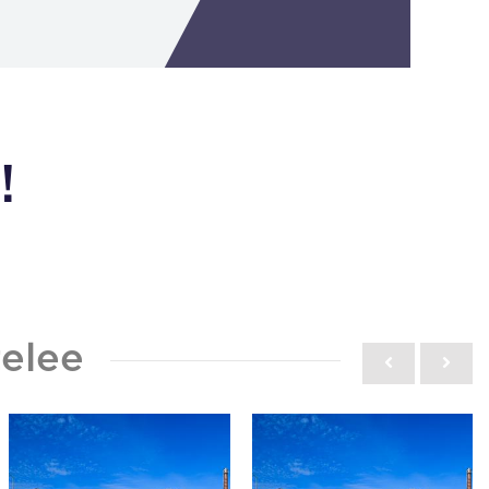
!
elee