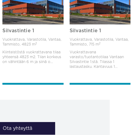
Silvastintie 1
Silvastintie 1
Vuokrattava, Varastotila, Vantaa,
Vuokrattava, Varastotila, Vantaa,
2
2
Tammisto,
4823 m
Tammisto,
715 m
Kiinteistöstä vuokrattavana tilaa
Vuokrattavana
yhteensä 4823 m2. Tilan korkeus
varasto/tuotantotilaa Vantaan
on vähintään 6 m ja siinä o...
Silvastintie 1:stä. Tilassa 1
lastaustasku. Kantavuus 1...
Ota yhteyttä