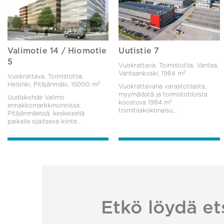
Valimotie 14 / Hiomotie
Uutistie 7
5
Vuokrattava, Toimistotila, Vantaa,
2
Vantaankoski,
1984 m
Vuokrattava, Toimistotila,
2
Helsinki, Pitäjänmäki,
15000 m
Vuokrattavana varastotilasta,
myymälästä ja toimistotiloista
Uudiskohde Valimo
koostuva 1984 m²
ennakkomarkkinoinnissa.
toimitilakokonaisu...
Pitäjänmäessä, keskeisellä
paikalla sijaitseva kiinte...
Etkö löydä et