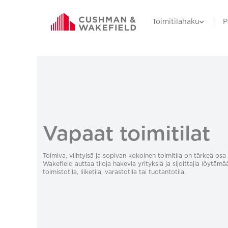
Toimitilahaku
P
Vapaat toimitilat
Toimiva, viihtyisä ja sopivan kokoinen toimitila on tärkeä o
Wakefield auttaa tiloja hakevia yrityksiä ja sijoittajia löytämä
toimistotila, liiketila, varastotila tai tuotantotila.