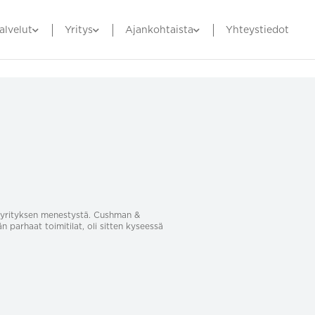
alvelut
Yritys
Ajankohtaista
Yhteystiedot
sa yrityksen menestystä. Cushman &
än parhaat toimitilat, oli sitten kyseessä